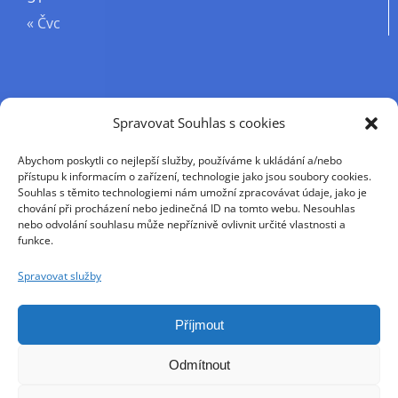
« Čvc
Příjmení
Spravovat Souhlas s cookies
Abychom poskytli co nejlepší služby, používáme k ukládání a/nebo
Křestní jméno
přístupu k informacím o zařízení, technologie jako jsou soubory cookies.
Souhlas s těmito technologiemi nám umožní zpracovávat údaje, jako je
chování při procházení nebo jedinečná ID na tomto webu. Nesouhlas
nebo odvolání souhlasu může nepříznivě ovlivnit určité vlastnosti a
E-mail
funkce.
Spravovat služby
Pokračováním přijímáte zásady ochrany osobních
údajů
Příjmout
Odmítnout