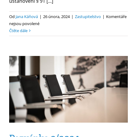
ustanovení § 91 [...]
Od
Jana Káňová
|
26 února, 2024
|
Zastupitelstvo
|
Komentáře
u
nejsou povolené
textu
Čtěte dále
s
názvem
Pozvánka
3/2024