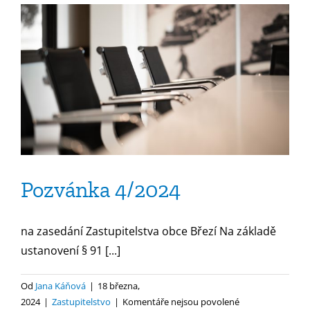
5/2024
Pozvánka 4/2024
na zasedání Zastupitelstva obce Březí Na základě
ustanovení § 91 [...]
Od
Jana Káňová
|
18 března,
u
2024
|
Zastupitelstvo
|
Komentáře nejsou povolené