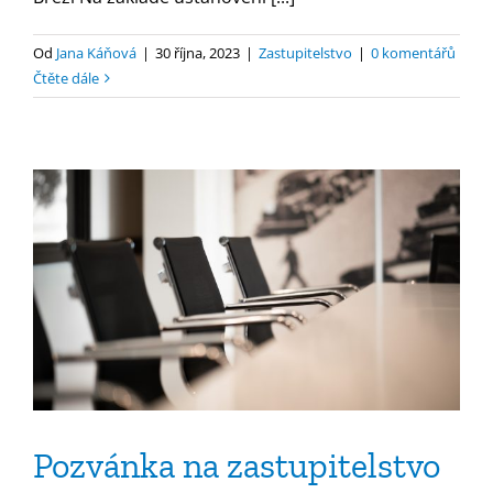
Od
Jana Káňová
|
30 října, 2023
|
Zastupitelstvo
|
0 komentářů
Čtěte dále
Pozvánka na zastupitelstvo