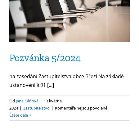
Pozvánka 5/2024
na zasedání Zastupitelstva obce Březí Na základě
ustanovení § 91 [...]
Od
Jana Káňová
|
13 května,
u
2024
|
Zastupitelstvo
|
Komentáře nejsou povolené
textu
Čtěte dále
s
názvem
Pozvánka