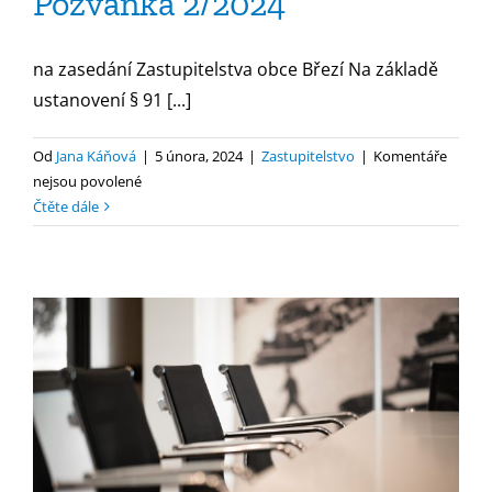
Pozvánka 2/2024
na zasedání Zastupitelstva obce Březí Na základě
ustanovení § 91 [...]
Od
Jana Káňová
|
5 února, 2024
|
Zastupitelstvo
|
Komentáře
u
nejsou povolené
textu
Čtěte dále
s
názvem
Pozvánka
2/2024