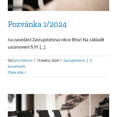
Pozvánka 1/2024
na zasedání Zastupitelstva obce Březí Na základě
ustanovení § 91 [...]
Od
Jana Káňová
|
15 ledna, 2024
|
Zastupitelstvo
|
0
komentářů
Čtěte dále