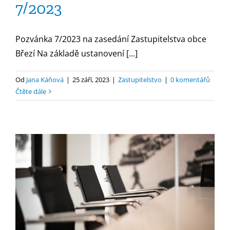
7/2023
Pozvánka 7/2023 na zasedání Zastupitelstva obce
Březí Na základě ustanovení [...]
Od
Jana Káňová
|
25 září, 2023
|
Zastupitelstvo
|
0 komentářů
Čtěte dále