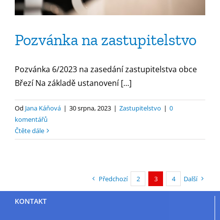
Pozvánka na zastupitelstvo
Pozvánka 6/2023 na zasedání zastupitelstva obce
Březí Na základě ustanovení [...]
Od
Jana Káňová
|
30 srpna, 2023
|
Zastupitelstvo
|
0
komentářů
Čtěte dále
Předchozí
2
3
4
Další
KONTAKT