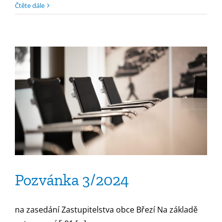
textu
Čtěte dále
s
názvem
Pozvánka
4/2024
Pozvánka 3/2024
na zasedání Zastupitelstva obce Březí Na základě