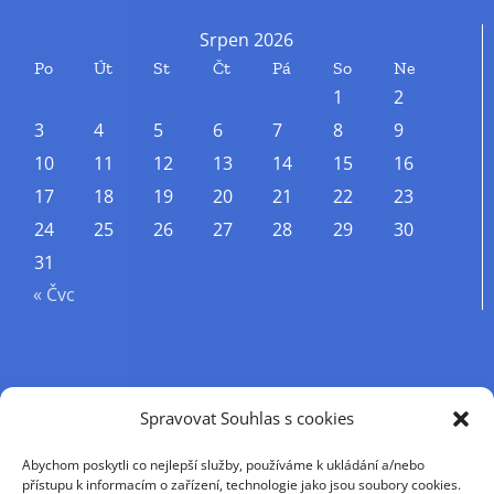
Srpen 2026
Po
Út
St
Čt
Pá
So
Ne
1
2
3
4
5
6
7
8
9
10
11
12
13
14
15
16
17
18
19
20
21
22
23
24
25
26
27
28
29
30
31
« Čvc
Příjmení
Spravovat Souhlas s cookies
Abychom poskytli co nejlepší služby, používáme k ukládání a/nebo
Křestní jméno
přístupu k informacím o zařízení, technologie jako jsou soubory cookies.