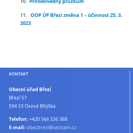
10.
Přírodovědný průzkum
11.
OOP ÚP Březí změna 1 – účinnost 25. 3.
2023
KONTAKT
Obecní úřad Březí
Březí 57
594 53 Osová Bítýška
Telefon:
+420 566 536 368
E-mail:
obecbrezi@seznam.cz