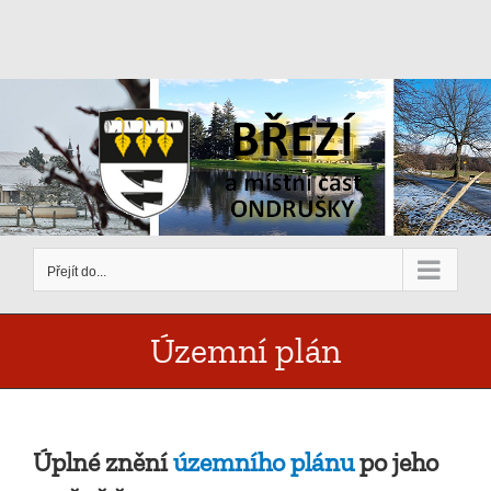
Přeskočit
na
obsah
Přejít do...
Územní plán
Úplné znění
územního plánu
po jeho