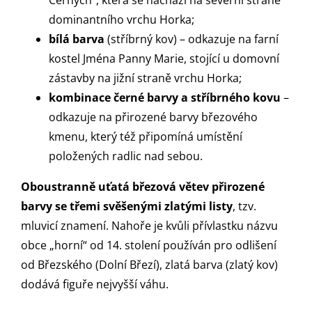
Černých“, která se nachází na severní straně
dominantního vrchu Horka;
bílá barva
(stříbrný kov) – odkazuje na farní
kostel Jména Panny Marie, stojící u domovní
zástavby na jižní straně vrchu Horka;
kombinace černé barvy a stříbrného kovu
–
odkazuje na přirozené barvy březového
kmenu, který též připomíná umístění
položených radlic nad sebou.
Oboustranně uťatá březová větev přirozené
barvy se třemi svěšenými zlatými listy
, tzv.
mluvicí znamení. Nahoře je kvůli přívlastku názvu
obce „horní“ od 14. stolení používán pro odlišení
od Březského (Dolní Březí), zlatá barva (zlatý kov)
dodává figuře nejvyšší váhu.