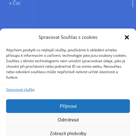
« Čvc
Příjmení
Spravovat Souhlas s cookies
Abychom poskytli co nejlepší služby, používáme k ukládání a/nebo
Křestní jméno
přístupu k informacím o zařízení, technologie jako jsou soubory cookies.
Souhlas s těmito technologiemi nám umožní zpracovávat údaje, jako je
chování při procházení nebo jedinečná ID na tomto webu. Nesouhlas
nebo odvolání souhlasu může nepříznivě ovlivnit určité vlastnosti a
E-mail
funkce.
Spravovat služby
Pokračováním přijímáte zásady ochrany osobních
údajů
Příjmout
Odmítnout
Zobrazit předvolby