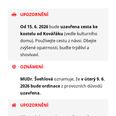
UPOZORNĚNÍ
:
Od 15. 6. 2026
bude
uzavřena cesta ke
kostelu od Kovářáku
(vedle kulturního
domu). Používejte cestu z návsi. Dbejte
zvýšené opatrnosti, buďte trpěliví a
shovívaví.
OZNÁMENÍ
:
MUDr. Švehlová
oznamuje, že
v úterý 9. 6.
2026 bude ordinace
z provozních důvodů
uzavřena.
UPOZORNĚNÍ
: