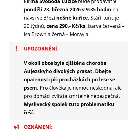
Firma Svoboda Lučice
bude prodávat
v
pondělí 23. března 2026 v 9:35 hodin
na
návsi ve Březí
nošné kuřice.
Stáří kuřic je
20 týdnů,
cena 290,- Kč/ks,
barva červená –
Isa Brown a černá – Moravia.
UPOZORNĚNÍ
:
V okolí obce byla zjištěna choroba
Aujezskyho divokých prasat. Dbejte
opatrnosti při procházkách po lese se
psem.
Pro člověka je nemoc neškodná, ale
pro domácí zvířata smrtelně nebezpečná.
Myslivecký spolek tuto problematiku
řeší.
OZNÁMENÍ
: