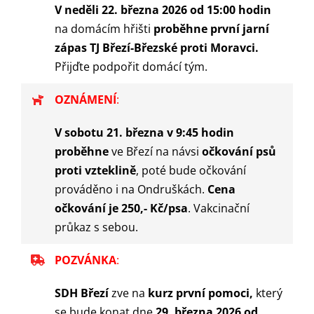
V neděli 22. března 2026 od 15:00 hodin
na domácím hřišti
proběhne první jarní
zápas TJ Březí-Březské proti Moravci.
Přijďte podpořit domácí tým.
OZNÁMENÍ
:
V sobotu 21. března v 9:45 hodin
proběhne
ve Březí na návsi
očkování psů
proti vzteklině
, poté bude očkování
prováděno i na Ondruškách.
Cena
očkování je 250,- Kč/psa
. Vakcinační
průkaz s sebou.
POZVÁNKA
:
SDH Březí
zve na
kurz první pomoci,
který
se bude konat dne
29. března 2026 od