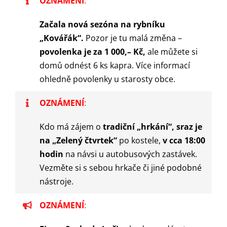
OZNÁMENÍ
:
Začala nová sezóna na rybníku
„Kovářák“.
Pozor je tu malá změna –
p
ovolenka je za 1 000,– Kč,
ale můžete si
domů odnést 6 ks kapra. Více informací
ohledně povolenky u starosty obce.
OZNÁMENÍ
:
Kdo má zájem o
tradiční „hrkání“, sraz je
na „Zelený čtvrtek“
po kostele,
v cca 18:00
hodin
na návsi u autobusových zastávek.
Vezměte si s sebou hrkače či jiné podobné
nástroje.
OZNÁMENÍ
: