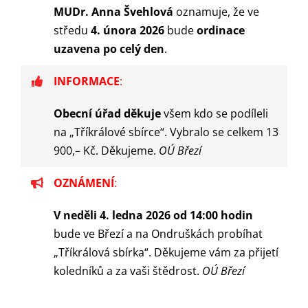
MUDr. Anna Švehlová
oznamuje, že ve
středu
4. února 2026
bude
ordinace
uzavena po celý den
.
INFORMACE
:
Obecní úřad děkuje
všem kdo se podíleli
na „Tříkrálové sbírce“. Vybralo se celkem 13
900,– Kč. Děkujeme.
OÚ Březí
OZNÁMENÍ
:
V neděli 4. ledna 2026 od 14:00 hodin
bude ve Březí a na Ondruškách probíhat
„Tříkrálová sbírka“. Děkujeme vám za přijetí
koledníků a za vaši štědrost.
OÚ Březí