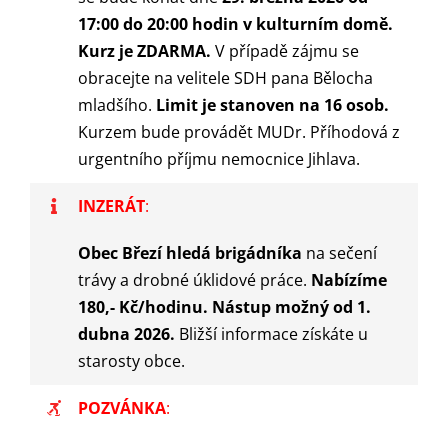
17:00 do 20:00 hodin v kulturním domě.
Kurz je ZDARMA.
V případě zájmu se
obracejte na velitele SDH pana Bělocha
mladšího.
Limit je stanoven na 16 osob.
Kurzem bude provádět MUDr. Příhodová z
urgentního příjmu nemocnice Jihlava.
INZERÁT
:
Obec Březí hledá brigádníka
na sečení
trávy a drobné úklidové práce.
Nabízíme
180,- Kč/hodinu. Nástup možný od 1.
dubna 2026.
Bližší informace získáte u
starosty obce.
POZVÁNKA
: