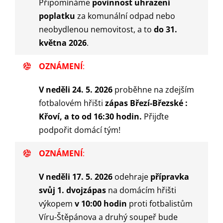
Připomínáme
povinnost uhrazení
poplatku
za komunální odpad nebo
neobydlenou nemovitost, a to
do 31.
května 2026
.
OZNÁMENÍ
:
V neděli 24. 5. 2026
proběhne na zdejším
fotbalovém hřišti
zápas Březí-Březské :
Křoví, a to od 16:30 hodin.
Přijďte
podpořit domácí tým!
OZNÁMENÍ
:
V neděli 17. 5. 2026
odehraje
přípravka
svůj 1. dvojzápas
na domácím hřišti
výkopem
v 10:00 hodin
proti fotbalistům
Víru-Štěpánova a druhý soupeř bude