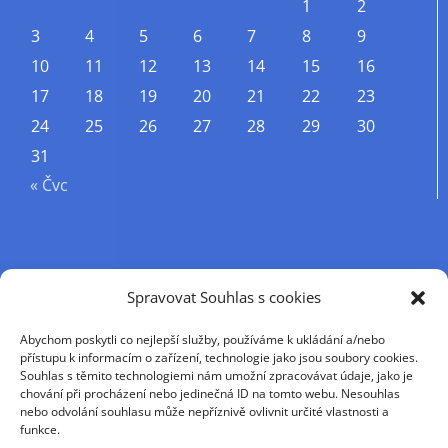
1
2
3
4
5
6
7
8
9
10
11
12
13
14
15
16
17
18
19
20
21
22
23
24
25
26
27
28
29
30
31
« Čvc
Příjmení
Spravovat Souhlas s cookies
Abychom poskytli co nejlepší služby, používáme k ukládání a/nebo
Křestní jméno
přístupu k informacím o zařízení, technologie jako jsou soubory cookies.
Souhlas s těmito technologiemi nám umožní zpracovávat údaje, jako je
chování při procházení nebo jedinečná ID na tomto webu. Nesouhlas
nebo odvolání souhlasu může nepříznivě ovlivnit určité vlastnosti a
E-mail
funkce.