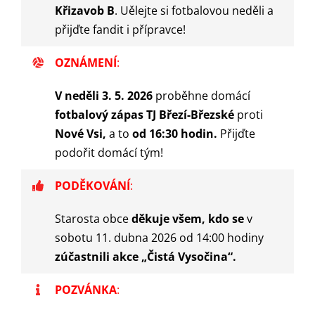
Křizavob B
. Uělejte si fotbalovou neděli a
přijďte fandit i přípravce!
OZNÁMENÍ
:
V neděli 3. 5. 2026
proběhne domácí
fotbalový zápas TJ Březí-Březské
proti
Nové Vsi,
a to
od 16:30 hodin.
Přijďte
podořit domácí tým!
PODĚKOVÁNÍ
:
Starosta obce
děkuje všem, kdo se
v
sobotu 11. dubna 2026 od 14:00 hodiny
zúčastnili akce „Čistá Vysočina“.
POZVÁNKA
: