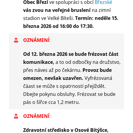
Obec Březí
ve spolupráci s obcí
Březské
vás zvou na veřejné bruslení
na zimní
stadion ve Velké Bíteši.
Termín: neděle 15.
března 2026 od 16:00 do 17:30.
OZNÁMENÍ
:
Od 12. března 2026 se bude frézovat část
komunikace,
a to od odbočky na družstvo,
přes náves až po čekárnu.
Provoz bude
omezen, nevšak uzavřen.
Vyfrézovaná
čáast se může s opatrností přejíždět.
Dbejte pokynu obsluhy. Frézovat se bude
pás o šířce cca 1,2 metru.
OZNÁMENÍ
:
Zdravotní středisko v Osové Bítýšce,