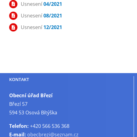
Usnesení
04/2021
Usnesení
08/2021
Usnesení
12/2021
KONTAKT
Obecní úřad Březí
Březí 57
594 53 Osová Bítýška
Telefon:
+420 566 536 368
E-mail:
obecbrezi@seznam.cz