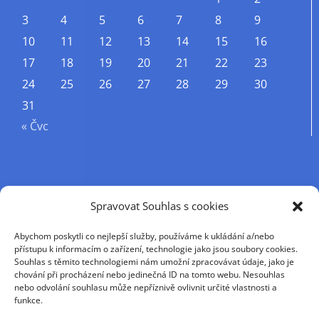
3
4
5
6
7
8
9
10
11
12
13
14
15
16
17
18
19
20
21
22
23
24
25
26
27
28
29
30
31
« Čvc
Příjmení
Spravovat Souhlas s cookies
Abychom poskytli co nejlepší služby, používáme k ukládání a/nebo
Křestní jméno
přístupu k informacím o zařízení, technologie jako jsou soubory cookies.
Souhlas s těmito technologiemi nám umožní zpracovávat údaje, jako je
chování při procházení nebo jedinečná ID na tomto webu. Nesouhlas
nebo odvolání souhlasu může nepříznivě ovlivnit určité vlastnosti a
E-mail
funkce.