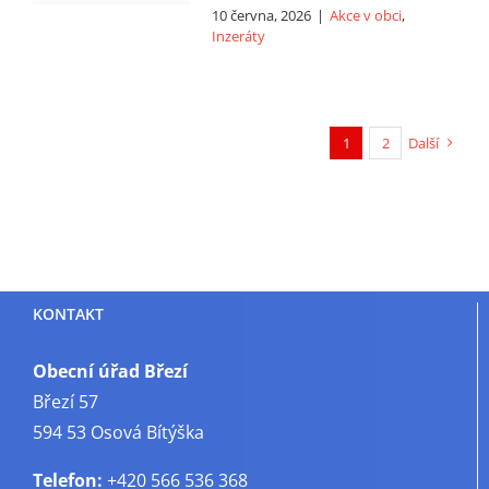
10 června, 2026
|
Akce v obci
,
Inzeráty
1
2
Další
KONTAKT
Obecní úřad Březí
Březí 57
594 53 Osová Bítýška
Telefon:
+420 566 536 368