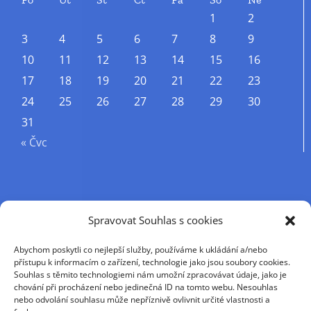
1
2
3
4
5
6
7
8
9
10
11
12
13
14
15
16
17
18
19
20
21
22
23
24
25
26
27
28
29
30
31
« Čvc
Příjmení
Spravovat Souhlas s cookies
Abychom poskytli co nejlepší služby, používáme k ukládání a/nebo
Křestní jméno
přístupu k informacím o zařízení, technologie jako jsou soubory cookies.
Souhlas s těmito technologiemi nám umožní zpracovávat údaje, jako je
chování při procházení nebo jedinečná ID na tomto webu. Nesouhlas
nebo odvolání souhlasu může nepříznivě ovlivnit určité vlastnosti a
E-mail