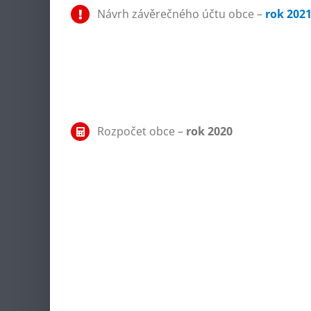
Návrh závěrečného účtu obce –
rok 202
Rozpočet obce –
rok 2020