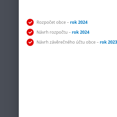
Rozpočet obce –
rok 2024
Návrh rozpočtu –
rok 2024
Návrh závěrečného účtu obce –
rok 202