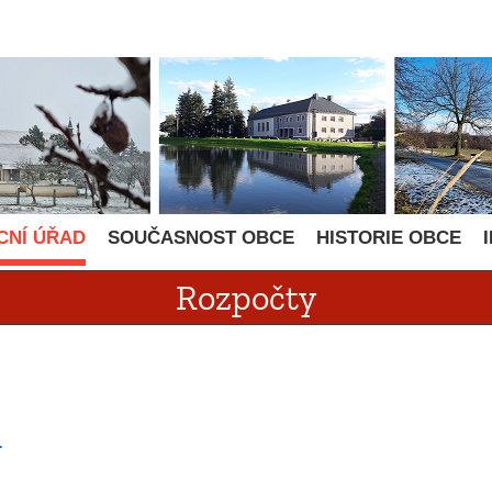
CNÍ ÚŘAD
SOUČASNOST OBCE
HISTORIE OBCE
Rozpočty
-