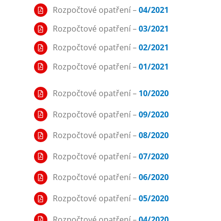
1
Rozpočtové opatření –
04/2021
Rozpočtové opatření –
03/2021
Rozpočtové opatření –
02/2021
Rozpočtové opatření –
01/2021
Rozpočtové opatření –
10/2020
Rozpočtové opatření –
09/2020
Rozpočtové opatření –
08/2020
Rozpočtové opatření –
07/2020
Rozpočtové opatření –
06/2020
Rozpočtové opatření –
05/2020
Rozpočtové opatření –
04/2020