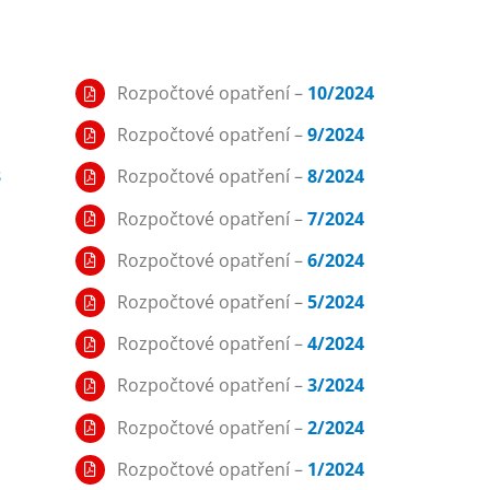
Rozpočtové opatření –
10/2024
Rozpočtové opatření –
9/2024
3
Rozpočtové opatření –
8/2024
Rozpočtové opatření –
7/2024
Rozpočtové opatření –
6/2024
Rozpočtové opatření –
5/2024
Rozpočtové opatření –
4/2024
Rozpočtové opatření –
3/2024
Rozpočtové opatření –
2/2024
Rozpočtové opatření –
1/2024