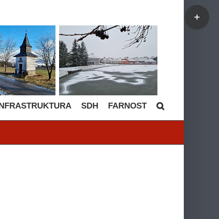
Toggle
Sliding
Bar
Area
INFRASTRUKTURA
SDH
FARNOST