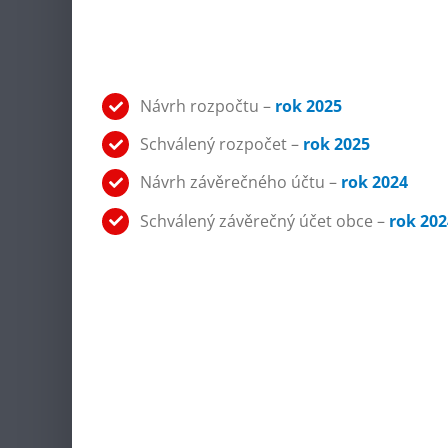
Návrh rozpočtu –
rok 2025
Schválený rozpočet –
rok 2025
Návrh závěrečného účtu –
rok 2024
Schválený závěrečný účet obce –
rok 202