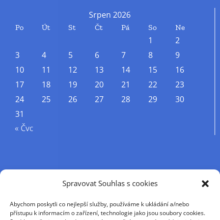
Srpen 2026
Po
Út
St
Čt
Pá
So
Ne
1
2
3
4
5
6
7
8
9
10
11
12
13
14
15
16
17
18
19
20
21
22
23
24
25
26
27
28
29
30
31
« Čvc
Příjmení
Spravovat Souhlas s cookies
Abychom poskytli co nejlepší služby, používáme k ukládání a/nebo
Křestní jméno
přístupu k informacím o zařízení, technologie jako jsou soubory cookies.