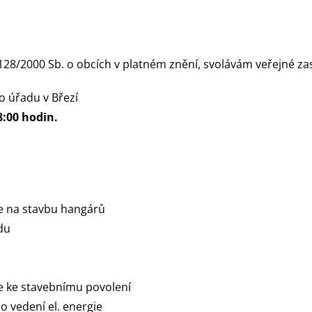
 128/2000 Sb. o obcích v platném znění, svolávám veřejné za
o úřadu v Březí
18:00 hodin.
ce na stavbu hangárů
du
e ke stavebnímu povolení
 vedení el. energie