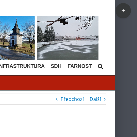
Toggle
Sliding
Bar
Area
INFRASTRUKTURA
SDH
FARNOST
Předchozí
Další