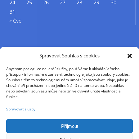
24
25
26
27
28
29
30
31
« Čvc
Příjmení
Spravovat Souhlas s cookies
Abychom poskytli co nejlepší služby, používáme k ukládání a/nebo
Křestní jméno
přístupu k informacím o zařízení, technologie jako jsou soubory cookies.
Souhlas s těmito technologiemi nám umožní zpracovávat údaje, jako je
chování při procházení nebo jedinečná ID na tomto webu. Nesouhlas
nebo odvolání souhlasu může nepříznivě ovlivnit určité vlastnosti a
E-mail
funkce.
Spravovat služby
Pokračováním přijímáte zásady ochrany osobních
údajů
Příjmout