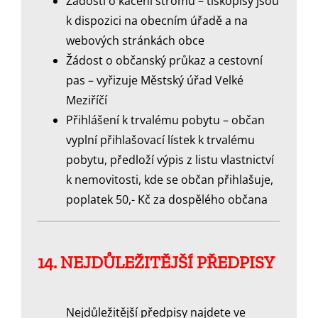
Žádosti o kácení stromu – tiskopisy jsou
k dispozici na obecním úřadě a na
webových stránkách obce
Žádost o občanský průkaz a cestovní
pas – vyřizuje Městský úřad Velké
Meziříčí
Přihlášení k trvalému pobytu – občan
vyplní přihlašovací lístek k trvalému
pobytu, předloží výpis z listu vlastnictví
k nemovitosti, kde se občan přihlašuje,
poplatek 50,- Kč za dospělého občana
14. NEJDŮLEŽITĚJŠÍ PŘEDPISY
Nejdůležitější předpisy najdete ve