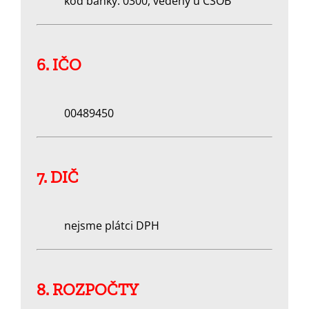
kód banky: 0300, vedený u ČSOB
6. IČO
00489450
7. DIČ
nejsme plátci DPH
8. ROZPOČTY