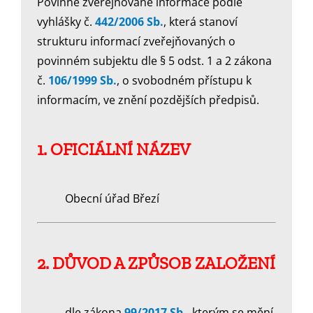
Povinně zveřejňované informace podle
vyhlášky č.
442/2006 Sb.
, která stanoví
strukturu informací zveřejňovaných o
povinném subjektu dle § 5 odst. 1 a 2 zákona
č.
106/1999 Sb.
, o svobodném přístupu k
informacím, ve znění pozdějších předpisů.
1. OFICIÁLNÍ NÁZEV
Obecní úřad Březí
2. DŮVOD A ZPŮSOB ZALOŽENÍ
dle zákona
99/2017 Sb.
, kterým se mění