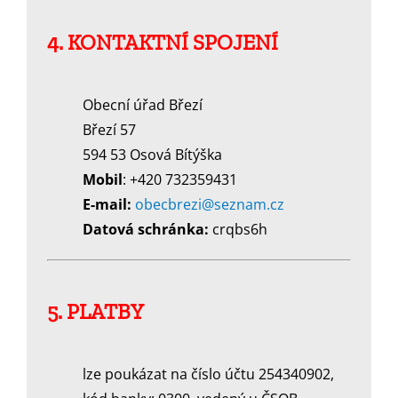
4. KONTAKTNÍ SPOJENÍ
Obecní úřad Březí
Březí 57
594 53 Osová Bítýška
Mobil
: +420 732359431
E-mail:
obecbrezi@seznam.cz
Datová schránka:
crqbs6h
5. PLATBY
lze poukázat na číslo účtu 254340902,