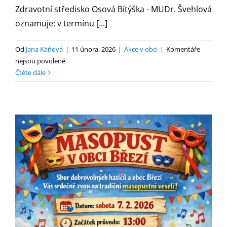
Zdravotní středisko Osová Bítýška - MUDr. Švehlová
oznamuje: v termínu [...]
Od
Jana Káňová
|
11 února, 2026
|
Akce v obci
|
Komentáře
u
nejsou povolené
textu
Čtěte dále
s
názvem
Oznámení
ZS
–
MUDr.
Švehlová