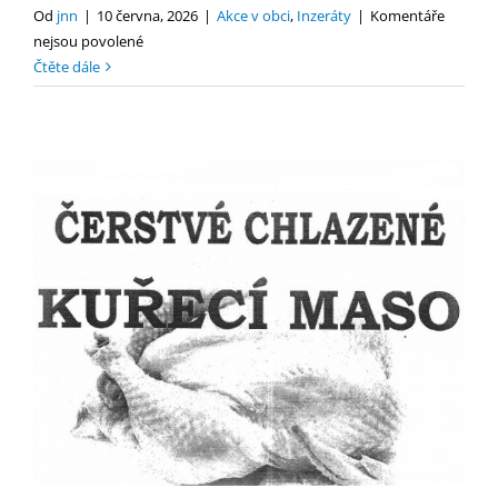
Od
jnn
|
10 června, 2026
|
Akce v obci
,
Inzeráty
|
Komentáře
u
nejsou povolené
textu
Čtěte dále
s
názvem
FLYING
ACADEMY
–
inzerát