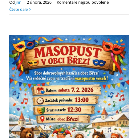
u
Od
jnn
|
2 února, 2026
|
Komentáře nejsou povolené
textu
Čtěte dále
s
názvem