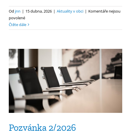
Od
jnn
|
15 dubna, 2026
|
Aktuality v obci
|
Komentáře nejsou
u
povolené
textu
Čtěte dále
s
názvem
Označení
nádob
na
komunální
odpad
Pozvánka 2/2026