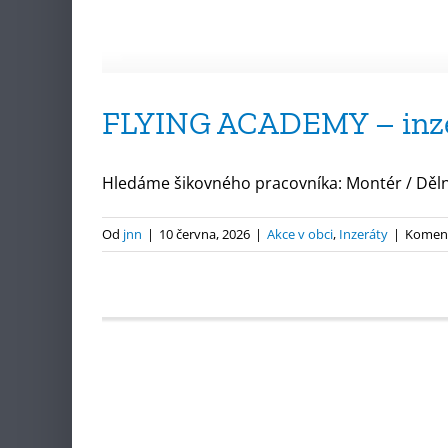
FLYING ACADEMY – inz
Hledáme šikovného pracovníka: Montér / Dělník 
Od
jnn
|
10 června, 2026
|
Akce v obci
,
Inzeráty
|
Koment