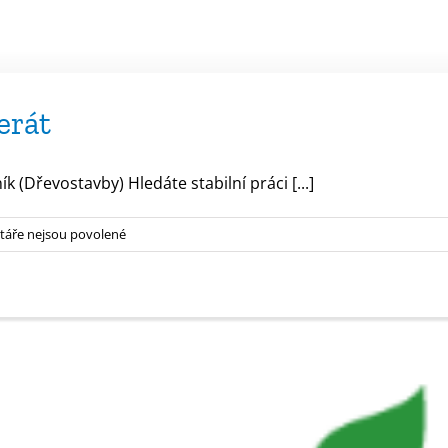
erát
(Dřevostavby) Hledáte stabilní práci [...]
u
áře nejsou povolené
textu
s
názvem
FLYING
ACADEMY
–
inzerát