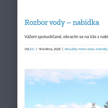
Rozbor vody – nabídka
Vážení spoluobčané, obracím se na Vás s nabíd
Od
jnn
|
18 května, 2026
|
Aktuality mimo obec
,
Inzeráty