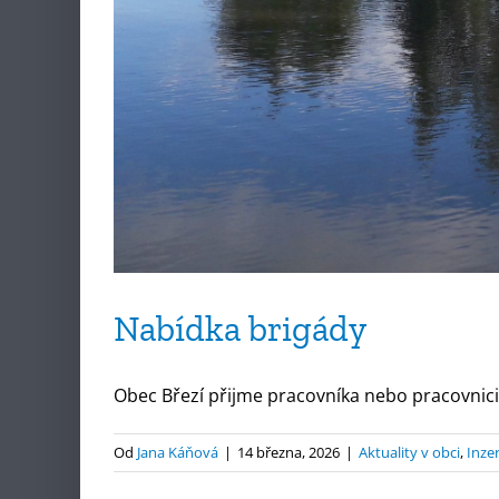
Nabídka brigády
Obec Březí přijme pracovníka nebo pracovnici n
Od
Jana Káňová
|
14 března, 2026
|
Aktuality v obci
,
Inze