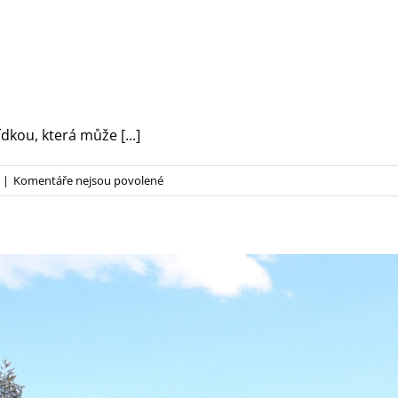
kou, která může [...]
u
|
Komentáře nejsou povolené
textu
s
názvem
Rozbor
vody
–
nabídka