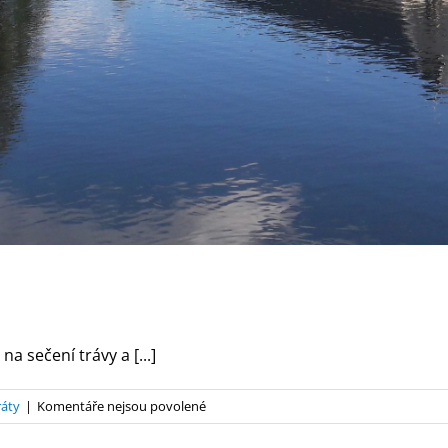
a sečení trávy a [...]
u
ráty
|
Komentáře nejsou povolené
textu