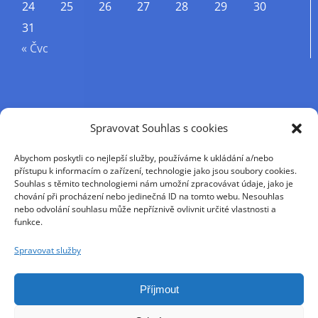
24
25
26
27
28
29
30
31
« Čvc
Příjmení
Spravovat Souhlas s cookies
Abychom poskytli co nejlepší služby, používáme k ukládání a/nebo
Křestní jméno
přístupu k informacím o zařízení, technologie jako jsou soubory cookies.
Souhlas s těmito technologiemi nám umožní zpracovávat údaje, jako je
chování při procházení nebo jedinečná ID na tomto webu. Nesouhlas
nebo odvolání souhlasu může nepříznivě ovlivnit určité vlastnosti a
E-mail
funkce.
Spravovat služby
Pokračováním přijímáte zásady ochrany osobních
údajů
Příjmout