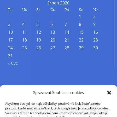
Srpen 2026
Po
Út
St
Čt
Pá
So
Ne
1
2
3
4
5
6
7
8
9
10
11
12
13
14
15
16
17
18
19
20
21
22
23
24
25
26
27
28
29
30
31
« Čvc
Příjmení
Spravovat Souhlas s cookies
Abychom poskytli co nejlepší služby, používáme k ukládání a/nebo
Křestní jméno
přístupu k informacím o zařízení, technologie jako jsou soubory cookies.
Souhlas s těmito technologiemi nám umožní zpracovávat údaje, jako je