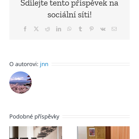
Sdílejte tento příspěvek na
sociální síti!
Facebook
X
Reddit
LinkedIn
WhatsApp
Tumblr
Pinterest
Vk
E-
mail
O autorovi:
jnn
Podobné příspěvky
Volby do
Oznámení