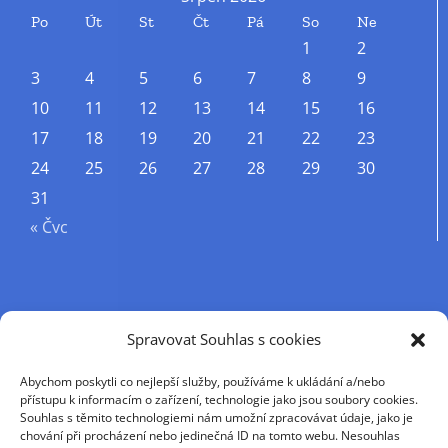
Po
Út
St
Čt
Pá
So
Ne
1
2
3
4
5
6
7
8
9
10
11
12
13
14
15
16
17
18
19
20
21
22
23
24
25
26
27
28
29
30
31
« Čvc
Příjmení
Spravovat Souhlas s cookies
Abychom poskytli co nejlepší služby, používáme k ukládání a/nebo
Křestní jméno
přístupu k informacím o zařízení, technologie jako jsou soubory cookies.
Souhlas s těmito technologiemi nám umožní zpracovávat údaje, jako je
chování při procházení nebo jedinečná ID na tomto webu. Nesouhlas