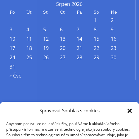
Srpen 2026
Po
Út
St
Čt
Pá
So
Ne
1
2
3
4
5
6
7
8
9
10
11
12
13
14
15
16
17
18
19
20
21
22
23
24
25
26
27
28
29
30
31
« Čvc
Příjmení
Spravovat Souhlas s cookies
Abychom poskytli co nejlepší služby, používáme k ukládání a/nebo
Křestní jméno
přístupu k informacím o zařízení, technologie jako jsou soubory cookies.
Souhlas s těmito technologiemi nám umožní zpracovávat údaje, jako je