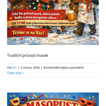
Tradiční průvod masek
u
Od
jnn
|
2 února, 2026
|
Komentáře nejsou povolené
textu
Čtěte dále
s
názvem