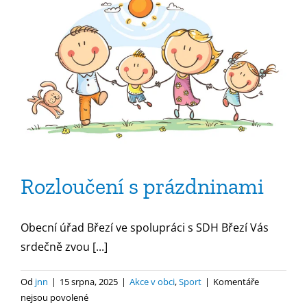
Rozloučení s prázdninami
Obecní úřad Březí ve spolupráci s SDH Březí Vás
srdečně zvou [...]
Od
jnn
|
15 srpna, 2025
|
Akce v obci
,
Sport
|
Komentáře
u
nejsou povolené