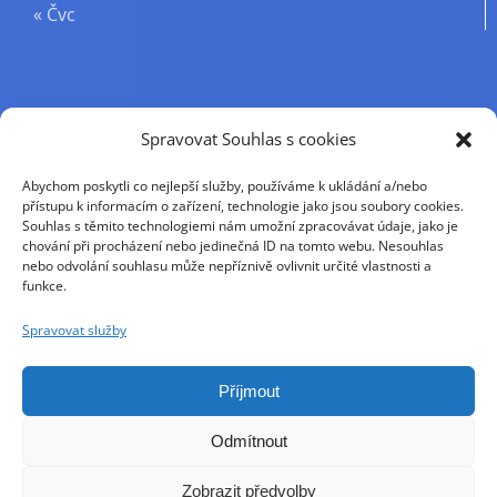
« Čvc
Příjmení
Spravovat Souhlas s cookies
Abychom poskytli co nejlepší služby, používáme k ukládání a/nebo
Křestní jméno
přístupu k informacím o zařízení, technologie jako jsou soubory cookies.
Souhlas s těmito technologiemi nám umožní zpracovávat údaje, jako je
chování při procházení nebo jedinečná ID na tomto webu. Nesouhlas
nebo odvolání souhlasu může nepříznivě ovlivnit určité vlastnosti a
E-mail
funkce.
Spravovat služby
Pokračováním přijímáte zásady ochrany osobních
údajů
Příjmout
Odmítnout
Zobrazit předvolby