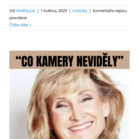
Od
Ondřej Jun
|
1 května, 2025
|
Inzeráty
|
Komentáře nejsou
u
povolené
textu
Čtěte dále
s
názvem
Skákací
hrad