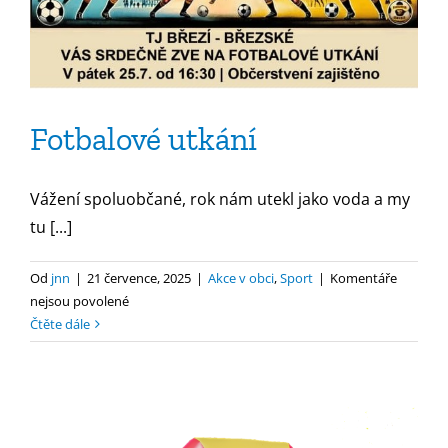
Fotbalové utkání
Vážení spoluobčané, rok nám utekl jako voda a my
tu [...]
Od
jnn
|
21 července, 2025
|
Akce v obci
,
Sport
|
Komentáře
u
nejsou povolené
textu
Čtěte dále
s
názvem
Fotbalové
utkání