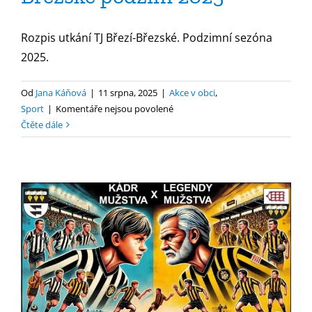
Rozpis utkání TJ Březí-Březské. Podzimní sezóna
2025.
Od
Jana Káňová
|
11 srpna, 2025
|
Akce v obci
,
u
Sport
|
Komentáře nejsou povolené
textu
Čtěte dále
s
názvem
Rozpis
utkání
TJ
Březí-
Březské
podzim
2025