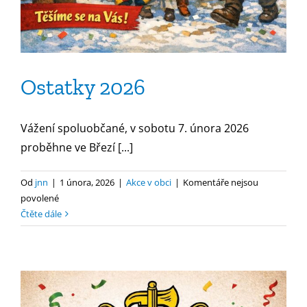
Ostatky 2026
Vážení spoluobčané, v sobotu 7. února 2026
proběhne ve Březí [...]
Od
jnn
|
1 února, 2026
|
Akce v obci
|
Komentáře nejsou
u
povolené
textu
Čtěte dále
s
názvem
Ostatky
2026