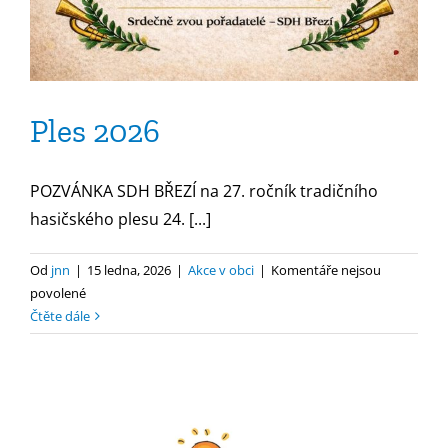
Ples 2026
POZVÁNKA SDH BŘEZÍ na 27. ročník tradičního
hasičského plesu 24. [...]
Od
jnn
|
15 ledna, 2026
|
Akce v obci
|
Komentáře nejsou
u
povolené
textu
Čtěte dále
s
názvem
Ples
2026