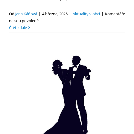
Od
Jana Káňová
|
4 března, 2025
|
Aktuality v obci
|
Komentáře
u
nejsou povolené
textu
Čtěte dále
s
názvem
Posezení
se
Zuzanou
Bubílkovou