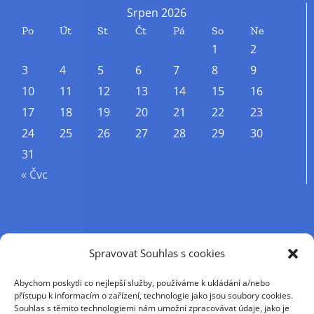
Srpen 2026
Po
Út
St
Čt
Pá
So
Ne
1
2
3
4
5
6
7
8
9
10
11
12
13
14
15
16
17
18
19
20
21
22
23
24
25
26
27
28
29
30
31
« Čvc
Příjmení
Spravovat Souhlas s cookies
Abychom poskytli co nejlepší služby, používáme k ukládání a/nebo
Křestní jméno
přístupu k informacím o zařízení, technologie jako jsou soubory cookies.
Souhlas s těmito technologiemi nám umožní zpracovávat údaje, jako je