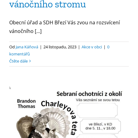
vánočního stromu
Obecní úřad a SDH Březí Vás zvou na rozsvícení
vánočního [...]
Od
Jana Káňová
|
24 listopadu, 2023
|
Akce v obci
|
0
komentářů
Čtěte dále