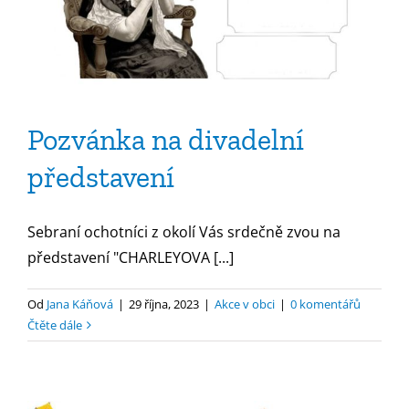
Pozvánka na divadelní
představení
Sebraní ochotníci z okolí Vás srdečně zvou na
představení "CHARLEYOVA [...]
Od
Jana Káňová
|
29 října, 2023
|
Akce v obci
|
0 komentářů
Čtěte dále