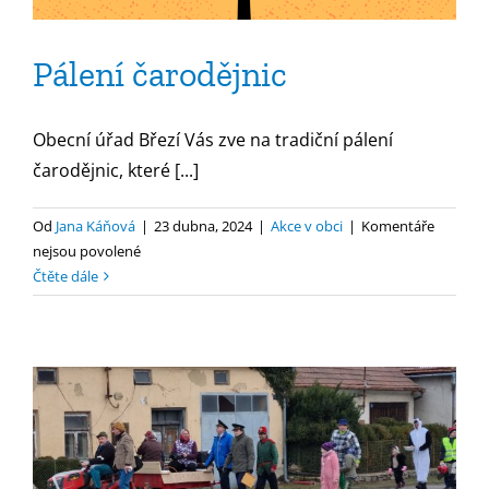
Pálení čarodějnic
Obecní úřad Březí Vás zve na tradiční pálení
čarodějnic, které [...]
Od
Jana Káňová
|
23 dubna, 2024
|
Akce v obci
|
Komentáře
u
nejsou povolené
textu
Čtěte dále
s
názvem
Pálení
čarodějnic