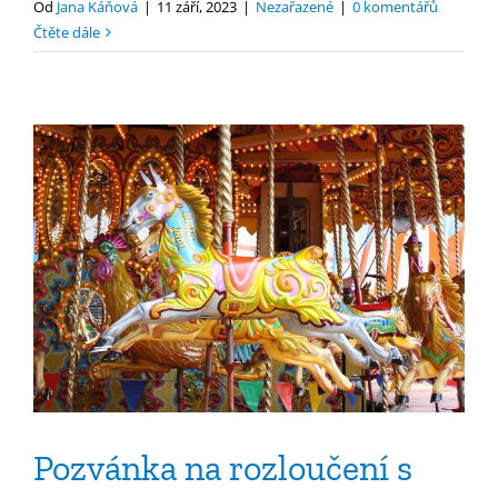
Od
Jana Káňová
|
11 září, 2023
|
Nezařazené
|
0 komentářů
Čtěte dále
Pozvánka na rozloučení s