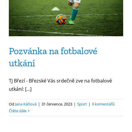
Pozvánka na fotbalové
utkání
TJ Březí - Březské Vás srdečně zve na fotbalové
utkání: [...]
Od
Jana Káňová
|
31 července, 2023
|
Sport
|
0 komentářů
Čtěte dále