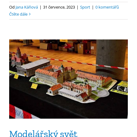
Od
Jana Káňová
|
31 července, 2023
|
Sport
|
0 komentářů
Čtěte dále
Modelářský svět