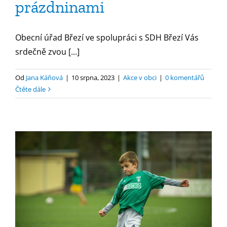
prázdninami
Obecní úřad Březí ve spolupráci s SDH Březí Vás
srdečně zvou [...]
Od
Jana Káňová
|
10 srpna, 2023
|
Akce v obci
|
0 komentářů
Čtěte dále