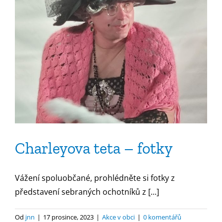
Charleyova teta – fotky
Vážení spoluobčané, prohlédněte si fotky z
představení sebraných ochotníků z [...]
Od
jnn
|
17 prosince, 2023
|
Akce v obci
|
0 komentářů