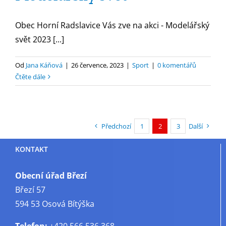
Obec Horní Radslavice Vás zve na akci - Modelářský
svět 2023 [...]
Od
Jana Káňová
|
26 července, 2023
|
Sport
|
0 komentářů
Čtěte dále
Předchozí
1
2
3
Další
KONTAKT
Obecní úřad Březí
Březí 57
594 53 Osová Bítýška
Telefon:
+420 566 536 368