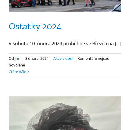
Ostatky 2024
V sobotu 10. února 2024 proběhne ve Březí a na [...]
Od
jnn
|
3 února, 2024
|
Akce v obci
|
Komentáře nejsou
u
povolené
textu
Čtěte dále
s
názvem
Ostatky
2024