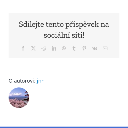
Sdílejte tento příspěvek na
sociální síti!
Facebook
X
Reddit
LinkedIn
WhatsApp
Tumblr
Pinterest
Vk
E-
mail
O autorovi:
jnn