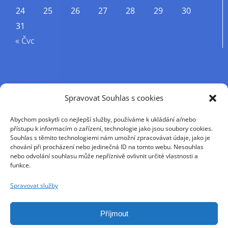
24
25
26
27
28
29
30
31
« Čvc
Příjmení
Spravovat Souhlas s cookies
Abychom poskytli co nejlepší služby, používáme k ukládání a/nebo
Křestní jméno
přístupu k informacím o zařízení, technologie jako jsou soubory cookies.
Souhlas s těmito technologiemi nám umožní zpracovávat údaje, jako je
chování při procházení nebo jedinečná ID na tomto webu. Nesouhlas
nebo odvolání souhlasu může nepříznivě ovlivnit určité vlastnosti a
E-mail
funkce.
Spravovat služby
Pokračováním přijímáte zásady ochrany osobních
údajů
Příjmout