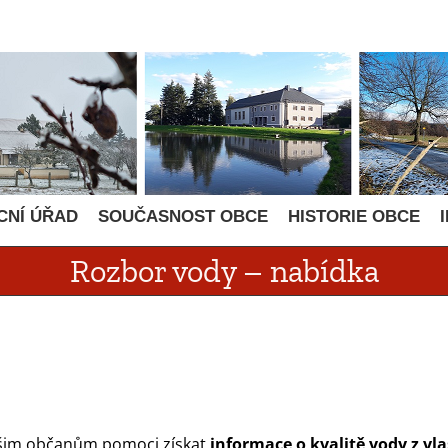
CNÍ ÚŘAD
SOUČASNOST OBCE
HISTORIE OBCE
Rozbor vody – nabídka
ašim občanům pomoci získat
informace o kvalitě vody z vl