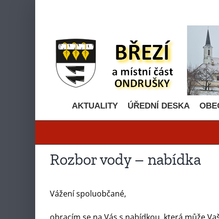
Přeskočit
na
obsah
AKTUALITY
ÚŘEDNÍ DESKA
OBE
Rozbor vody – nabídka
Vážení spoluobčané,
obracím se na Vás s nabídkou, která může V