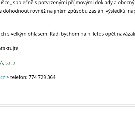
koušce_ společně s potvrzenými příjmovými doklady a obec
se dohodnout rovněž na jiném způsobu zaslání výsledků, na
ch s velkým ohlasem. Rádi bychom na ni letos opět navázali a 
taktujte:
, s.r.o.
.cz
> telefon: 774 729 364