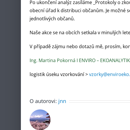
Po ukončení analýz zasíláme _Protokoly o z
obecní úřad k distribuci občanům. Je možné 
jednotlivých občanů.
Naše akce se na obcích setkala v minulých lete
V případě zájmu nebo dotazů mě, prosím, kon
Ing. Martina Pokorná I ENVIRO – EKOANALYTIKA
logistik úseku vzorkování >
vzorky@enviroeko
O autorovi:
jnn