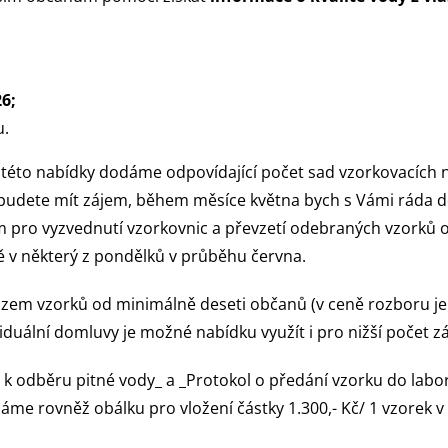
6;
u.
této nabídky dodáme odpovídající počet sad vzorkovacích n
budete mít zájem, během měsíce května bych s Vámi ráda d
m pro vyzvednutí vzorkovnic a převzetí odebraných vzorků 
v některý z pondělků v průběhu června.
zem vzorků od minimálně deseti občanů (v ceně rozboru je 
iduální domluvy je možné nabídku využít i pro nižší počet z
k odběru pitné vody_ a _Protokol o předání vzorku do labor
áme rovněž obálku pro vložení částky 1.300,- Kč/ 1 vzorek v