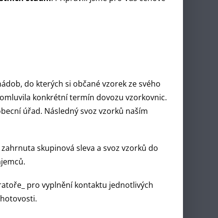
ádob, do kterých si občané vzorek ze svého
omluvila konkrétní termín dovozu vzorkovnic.
obecní úřad. Následný svoz vzorků naším
zahrnuta skupinová sleva a svoz vzorků do
ájemců.
atoře_ pro vyplnění kontaktu jednotlivých
 hotovosti.