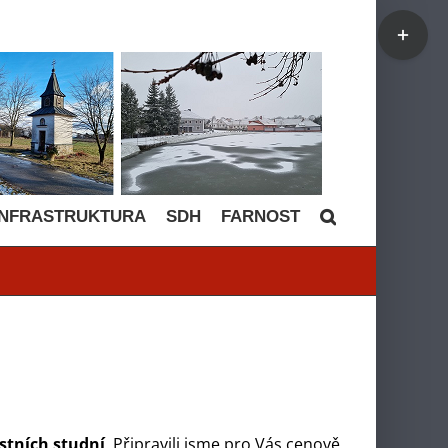
Toggle
Sliding
Bar
Area
INFRASTRUKTURA
SDH
FARNOST
astních studní
. Připravili jsme pro Vás cenově