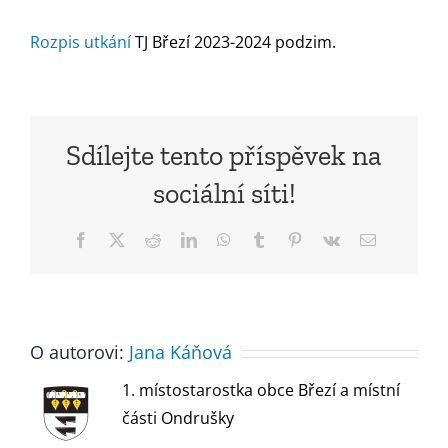
Rozpis utkání
TJ Březí 2023-2024 podzim.
Sdílejte tento příspěvek na
sociální síti!
Facebook
X
Reddit
LinkedIn
WhatsApp
Tumblr
Pinterest
Vk
E-
mail
O autorovi:
Jana Káňová
1. místostarostka obce Březí a místní
části Ondrušky