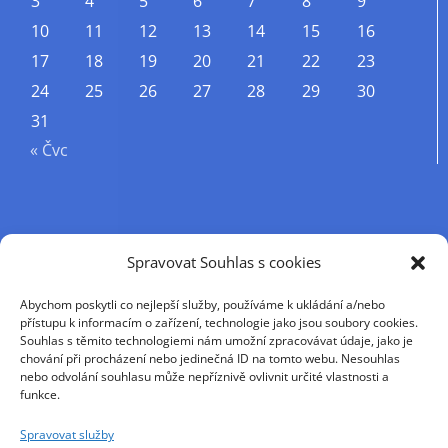
3
4
5
6
7
8
9
10
11
12
13
14
15
16
17
18
19
20
21
22
23
24
25
26
27
28
29
30
31
« Čvc
Příjmení
Spravovat Souhlas s cookies
Abychom poskytli co nejlepší služby, používáme k ukládání a/nebo
Křestní jméno
přístupu k informacím o zařízení, technologie jako jsou soubory cookies.
Souhlas s těmito technologiemi nám umožní zpracovávat údaje, jako je
chování při procházení nebo jedinečná ID na tomto webu. Nesouhlas
nebo odvolání souhlasu může nepříznivě ovlivnit určité vlastnosti a
E-mail
funkce.
Spravovat služby