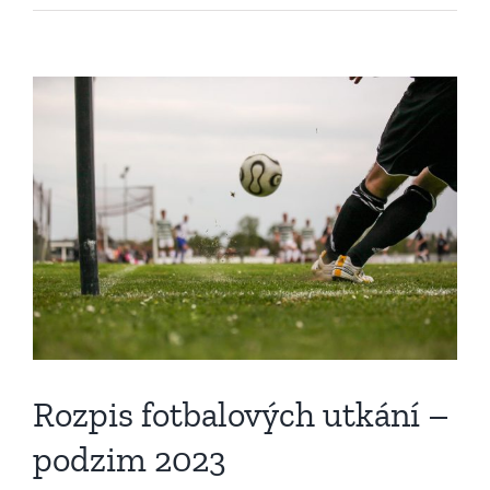
Zobrazit
větší
obrázek
Rozpis fotbalových utkání –
podzim 2023