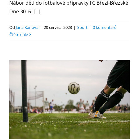
Nábor dětí do fotbalové přípravky FC Březí-Březské
Dne 30. 6. [...]
Od
Jana Káňová
|
20 června, 2023
|
Sport
|
0 komentářů
Čtěte dále