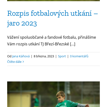
Rozpis fotbalových utkání –
jaro 2023
Vážení spoluobčané a fandové fotbalu, přinášíme
Vám rozpis utkání TJ Březí-Březské [...]
Od
Jana Káňová
|
8 března, 2023
|
Sport
|
0 komentářů
Čtěte dále