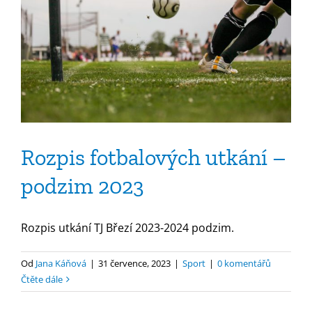
Rozpis fotbalových utkání –
podzim 2023
Rozpis utkání TJ Březí 2023-2024 podzim.
Od
Jana Káňová
|
31 července, 2023
|
Sport
|
0 komentářů
Čtěte dále