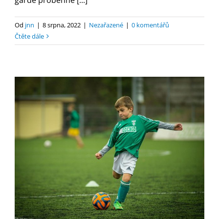
gardě proběhne [...]
Od
jnn
|
8 srpna, 2022
|
Nezařazené
|
0 komentářů
Čtěte dále