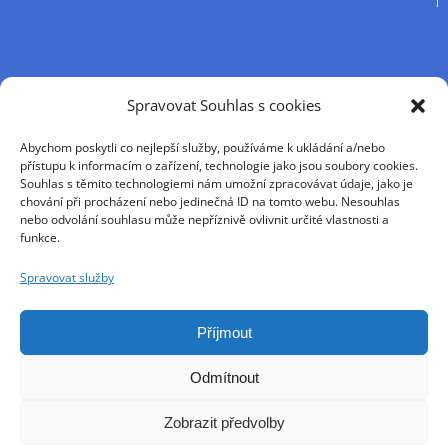
Příjmení
Spravovat Souhlas s cookies
Abychom poskytli co nejlepší služby, používáme k ukládání a/nebo
Křestní jméno
přístupu k informacím o zařízení, technologie jako jsou soubory cookies.
Souhlas s těmito technologiemi nám umožní zpracovávat údaje, jako je
chování při procházení nebo jedinečná ID na tomto webu. Nesouhlas
nebo odvolání souhlasu může nepříznivě ovlivnit určité vlastnosti a
E-mail
funkce.
Spravovat služby
Pokračováním přijímáte zásady ochrany osobních
údajů
Příjmout
Odmítnout
Zobrazit předvolby