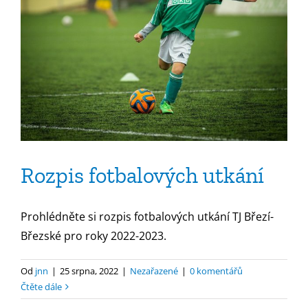
Rozpis fotbalových utkání
Prohlédněte si rozpis fotbalových utkání TJ Březí-
Březské pro roky 2022-2023.
Od
jnn
|
25 srpna, 2022
|
Nezařazené
|
0 komentářů
Čtěte dále