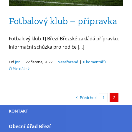
Fotbalový klub – přípravka
Fotbalový klub TJ Březí-Březské zakládá přípravku.
Informační schůzka pro rodiče [...]
Od
jnn
|
22 června, 2022
|
Nezařazené
|
0 komentářů
Čtěte dále
Předchozí
1
2
KONTAKT
Obecní úřad Březí