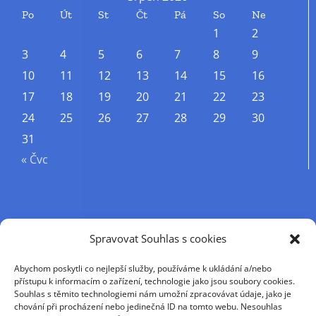
Po
Út
St
Čt
Pá
So
Ne
1
2
3
4
5
6
7
8
9
10
11
12
13
14
15
16
17
18
19
20
21
22
23
24
25
26
27
28
29
30
31
« Čvc
Příjmení
Spravovat Souhlas s cookies
Abychom poskytli co nejlepší služby, používáme k ukládání a/nebo
Křestní jméno
přístupu k informacím o zařízení, technologie jako jsou soubory cookies.
Souhlas s těmito technologiemi nám umožní zpracovávat údaje, jako je
chování při procházení nebo jedinečná ID na tomto webu. Nesouhlas