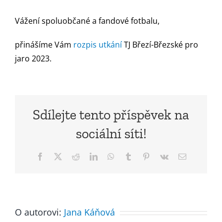
Vážení spoluobčané a fandové fotbalu,
přinášíme Vám
rozpis utkání
TJ Březí-Březské pro
jaro 2023.
Sdílejte tento příspěvek na
sociální síti!
Facebook
X
Reddit
LinkedIn
WhatsApp
Tumblr
Pinterest
Vk
E-
mail
O autorovi:
Jana Káňová