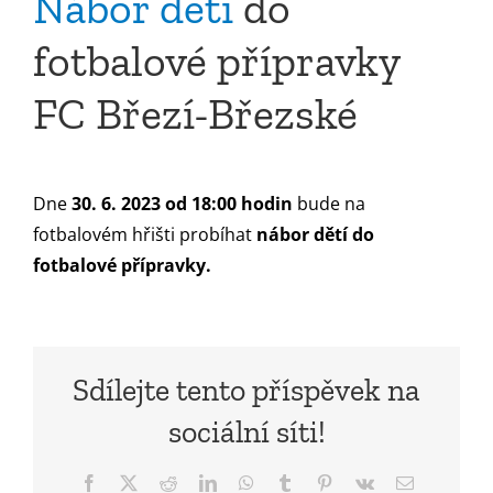
Nábor dětí
do
fotbalové přípravky
FC Březí-Březské
Dne
30. 6. 2023 od 18:00 hodin
bude na
fotbalovém hřišti probíhat
nábor dětí do
fotbalové přípravky.
Sdílejte tento příspěvek na
sociální síti!
Facebook
X
Reddit
LinkedIn
WhatsApp
Tumblr
Pinterest
Vk
E-