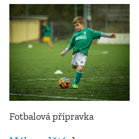
Zobrazit
větší
obrázek
Fotbalová přípravka