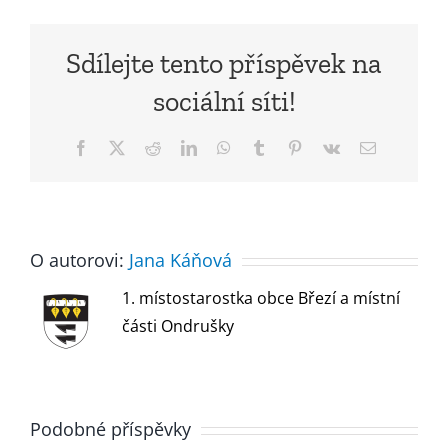
Sdílejte tento příspěvek na
sociální síti!
Facebook
X
Reddit
LinkedIn
WhatsApp
Tumblr
Pinterest
Vk
E-
mail
O autorovi:
Jana Káňová
1. místostarostka obce Březí a místní
části Ondrušky
Podobné příspěvky