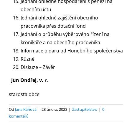
Jednání ohledně hospodaření s penězi na
obecním účtu
Jednání ohledně zajištění obecního
pracovníka přes dotační fond
Jednání o průběhu výběrového řízení na
kronikáře a na obecního pracovníka
Informace o daru od Honebního společenstva
Různé
Diskuze – Závěr
Jun Ondřej, v. r.
starosta obce
Od
Jana Káňová
|
28 února, 2023
|
Zastupitelstvo
|
0
komentářů