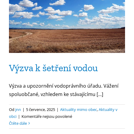
Výzva k šetření vodou
Výzva a upozornění vodoprávního úřadu. Vážení
spoluobčané, vzhledem ke stávajícímu [...]
Od
jnn
|
5 července, 2025
|
Aktuality mimo obec
,
Aktuality v
u
obci
|
Komentáře nejsou povolené
textu
Čtěte dále
s