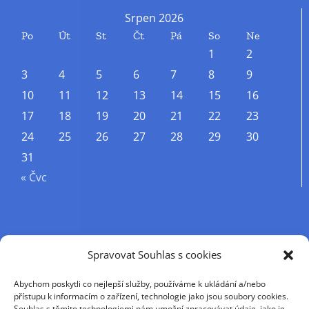
Srpen 2026
Po
Út
St
Čt
Pá
So
Ne
1
2
3
4
5
6
7
8
9
10
11
12
13
14
15
16
17
18
19
20
21
22
23
24
25
26
27
28
29
30
31
« Čvc
Příjmení
Spravovat Souhlas s cookies
Abychom poskytli co nejlepší služby, používáme k ukládání a/nebo
Křestní jméno
přístupu k informacím o zařízení, technologie jako jsou soubory cookies.
Souhlas s těmito technologiemi nám umožní zpracovávat údaje, jako je