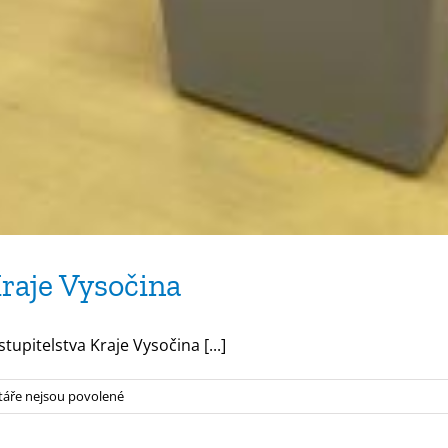
Kraje Vysočina
pitelstva Kraje Vysočina [...]
u
áře nejsou povolené
textu
s