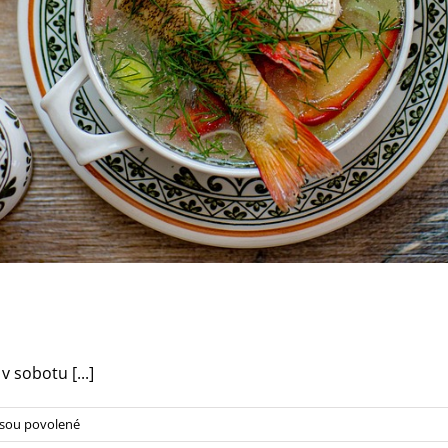
 sobotu [...]
u
sou povolené
textu