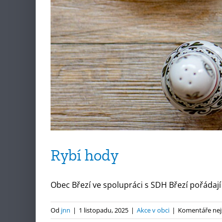
Rybí hody
Obec Březí ve spolupráci s SDH Březí pořádají v
Od
jnn
|
1 listopadu, 2025
|
Akce v obci
|
Komentáře nej