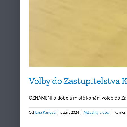
Volby do Zastupitelstva 
OZNÁMENÍ o době a místě konání voleb do Zastu
Od
Jana Káňová
|
9 září, 2024
|
Aktuality v obci
|
Koment