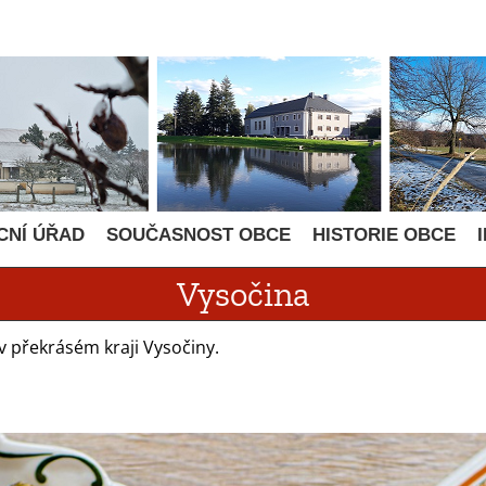
CNÍ ÚŘAD
SOUČASNOST OBCE
HISTORIE OBCE
Vysočina
v překrásém kraji Vysočiny.