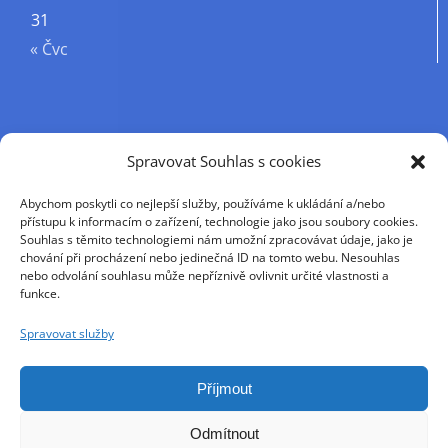
31
« Čvc
Příjmení
Spravovat Souhlas s cookies
Abychom poskytli co nejlepší služby, používáme k ukládání a/nebo
Křestní jméno
přístupu k informacím o zařízení, technologie jako jsou soubory cookies.
Souhlas s těmito technologiemi nám umožní zpracovávat údaje, jako je
chování při procházení nebo jedinečná ID na tomto webu. Nesouhlas
nebo odvolání souhlasu může nepříznivě ovlivnit určité vlastnosti a
E-mail
funkce.
Spravovat služby
Pokračováním přijímáte zásady ochrany osobních
údajů
Příjmout
Odmítnout