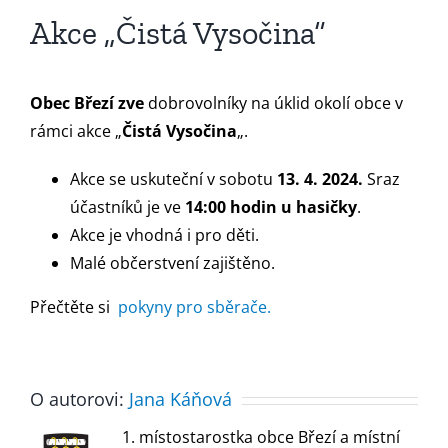
Akce „Čistá Vysočina“
Obec Březí zve
dobrovolníky na úklid okolí obce v
rámci akce „
Čistá Vysočina
„.
Akce se uskuteční v sobotu
13. 4. 2024.
Sraz
účastníků je ve
14:00 hodin u hasičky
.
Akce je vhodná i pro děti.
Malé občerstvení zajištěno.
Přečtěte si
pokyny pro sběrače.
O autorovi:
Jana Káňová
1. místostarostka obce Březí a místní