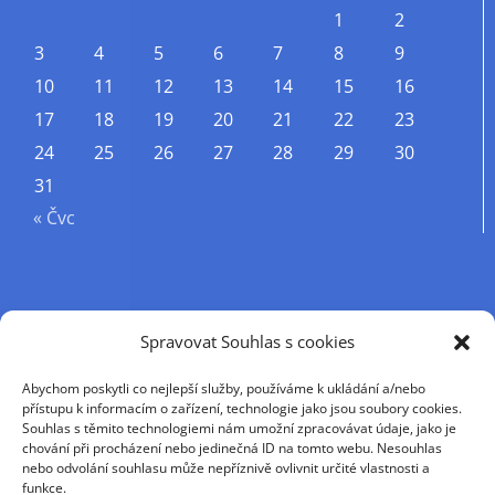
1
2
3
4
5
6
7
8
9
10
11
12
13
14
15
16
17
18
19
20
21
22
23
24
25
26
27
28
29
30
31
« Čvc
Příjmení
Spravovat Souhlas s cookies
Abychom poskytli co nejlepší služby, používáme k ukládání a/nebo
Křestní jméno
přístupu k informacím o zařízení, technologie jako jsou soubory cookies.
Souhlas s těmito technologiemi nám umožní zpracovávat údaje, jako je
chování při procházení nebo jedinečná ID na tomto webu. Nesouhlas
nebo odvolání souhlasu může nepříznivě ovlivnit určité vlastnosti a
E-mail
funkce.