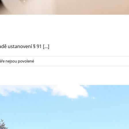
dě ustanovení § 91 [...]
u
ře nejsou povolené
textu
s
názvem
Pozvánka
1/2026