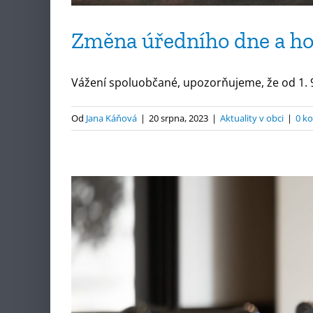
Změna úředního dne a ho
Vážení spoluobčané, upozorňujeme, že od 1. 9.
Od
Jana Káňová
|
20 srpna, 2023
|
Aktuality v obci
|
0 k