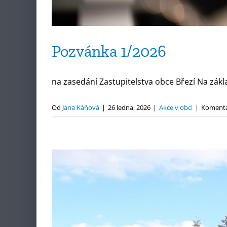
Pozvánka 1/2026
na zasedání Zastupitelstva obce Březí Na zákla
Od
Jana Káňová
|
26 ledna, 2026
|
Akce v obci
|
Komentá