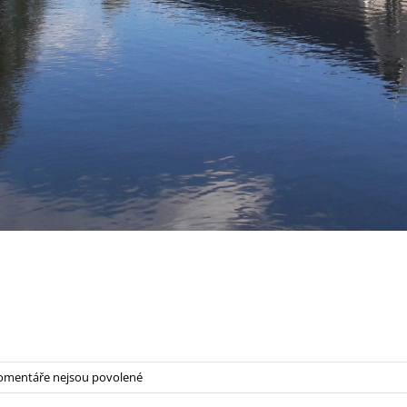
u
omentáře nejsou povolené
textu