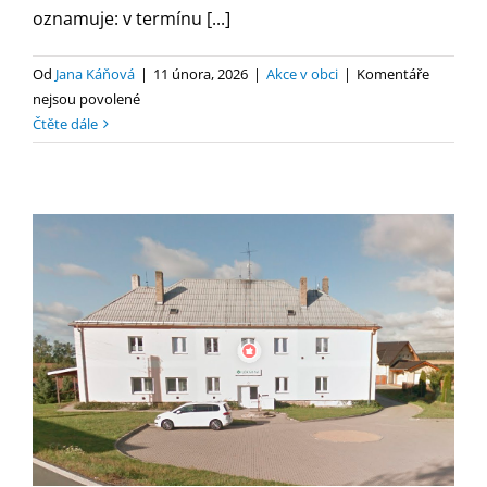
oznamuje: v termínu [...]
Od
Jana Káňová
|
11 února, 2026
|
Akce v obci
|
Komentáře
u
nejsou povolené
textu
Čtěte dále
s
názvem
Oznámení
ZS
–
MUDr.
Švehlová