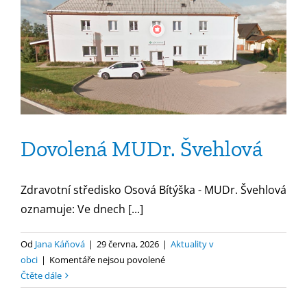
Dovolená MUDr. Švehlová
Zdravotní středisko Osová Bítýška - MUDr. Švehlová
oznamuje: Ve dnech [...]
Od
Jana Káňová
|
29 června, 2026
|
Aktuality v
u
obci
|
Komentáře nejsou povolené
textu
Čtěte dále
s
názvem