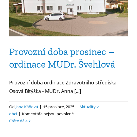
Provozní doba prosinec –
ordinace MUDr. Švehlová
Provozní doba ordinace Zdravotního střediska
Osová Bítýška - MUDr. Anna [...]
Od
Jana Káňová
|
15 prosince, 2025
|
Aktuality v
u
obci
|
Komentáře nejsou povolené
textu
Čtěte dále
s
názvem