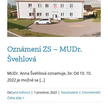
Oznámení ZS – MUDr.
Švehlová
MUDr. Anna Švehlová oznamuje, že: Od 10. 10.
2022 je možné se [...]
Od
Jana Káňová
|
1 prosince, 2022
|
Nezařazené
|
0 komentářů
Čtěte dále