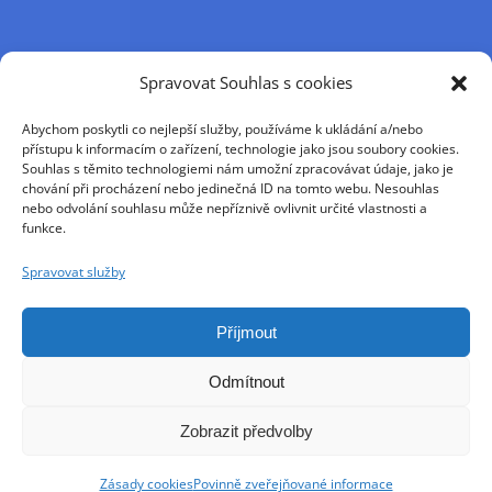
Příjmení
Spravovat Souhlas s cookies
Abychom poskytli co nejlepší služby, používáme k ukládání a/nebo
Křestní jméno
přístupu k informacím o zařízení, technologie jako jsou soubory cookies.
Souhlas s těmito technologiemi nám umožní zpracovávat údaje, jako je
chování při procházení nebo jedinečná ID na tomto webu. Nesouhlas
nebo odvolání souhlasu může nepříznivě ovlivnit určité vlastnosti a
E-mail
funkce.
Spravovat služby
Pokračováním přijímáte zásady ochrany osobních
údajů
Příjmout
Odmítnout
Zobrazit předvolby
Zásady cookies
Povinně zveřejňované informace