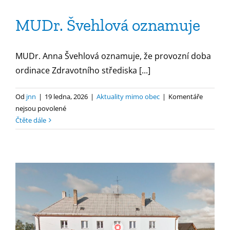
MUDr. Švehlová oznamuje
MUDr. Anna Švehlová oznamuje, že provozní doba
ordinace Zdravotního střediska [...]
Od
jnn
|
19 ledna, 2026
|
Aktuality mimo obec
|
Komentáře
u
nejsou povolené
textu
Čtěte dále
s
názvem
MUDr.
Švehlová
oznamuje