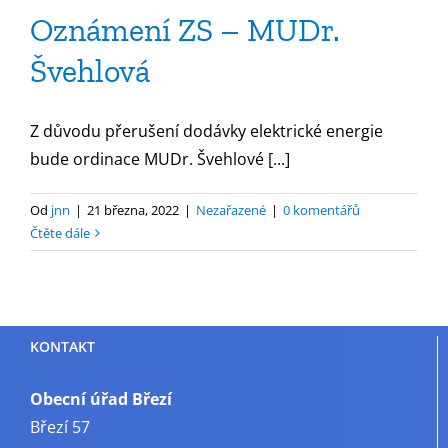
Oznámení ZS – MUDr.
Švehlová
Z důvodu přerušení dodávky elektrické energie
bude ordinace MUDr. Švehlové [...]
Od
jnn
|
21 března, 2022
|
Nezařazené
|
0 komentářů
Čtěte dále
KONTAKT
Obecní úřad Březí
Březí 57