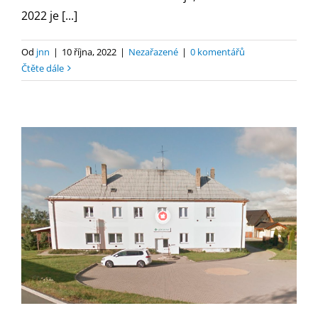
2022 je [...]
Od
jnn
|
10 října, 2022
|
Nezařazené
|
0 komentářů
Čtěte dále