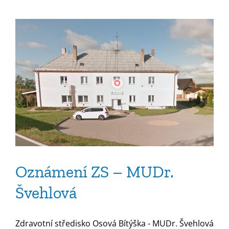
Dovolená
MUDr.
Švehlová
Oznámení ZS – MUDr.
Švehlová
Zdravotní středisko Osová Bítýška - MUDr. Švehlová