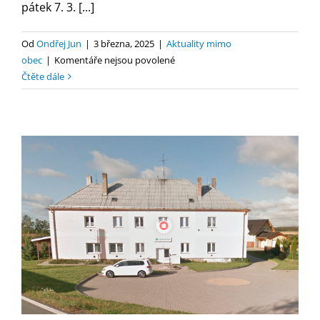
pátek 7. 3. [...]
Od
Ondřej Jun
|
3 března, 2025
|
Aktuality mimo
u
obec
|
Komentáře nejsou povolené
textu
Čtěte dále
s
názvem
Oznámení
ZS
MUDr.
Švehlová