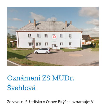
Provozní
doba
prosinec
–
ordinace
MUDr.
Švehlová
Oznámení ZS MUDr.
Švehlová
Zdravotní Středisko v Osové Bítýšce oznamuje: V