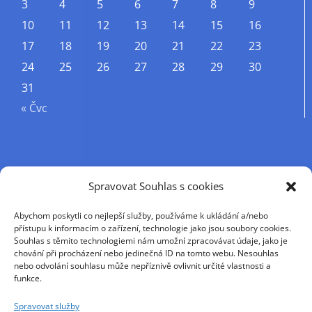
3
4
5
6
7
8
9
10
11
12
13
14
15
16
17
18
19
20
21
22
23
24
25
26
27
28
29
30
31
« Čvc
Příjmení
Spravovat Souhlas s cookies
Abychom poskytli co nejlepší služby, používáme k ukládání a/nebo
Křestní jméno
přístupu k informacím o zařízení, technologie jako jsou soubory cookies.
Souhlas s těmito technologiemi nám umožní zpracovávat údaje, jako je
chování při procházení nebo jedinečná ID na tomto webu. Nesouhlas
nebo odvolání souhlasu může nepříznivě ovlivnit určité vlastnosti a
E-mail
funkce.
Spravovat služby