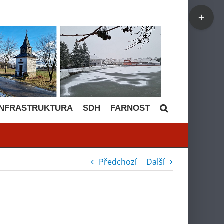
Toggle
Sliding
Bar
Area
INFRASTRUKTURA
SDH
FARNOST
Předchozí
Další