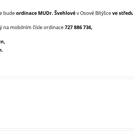
ie bude
ordinace MUDr. Švehlové
v Osové Bítýšce
ve středu
ný na mobilním čísle ordinace
727 886 736,
in,
n.