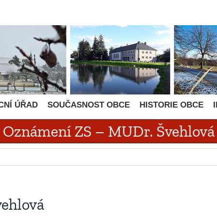
CNÍ ÚŘAD
SOUČASNOST OBCE
HISTORIE OBCE
Oznámení ZS – MUDr. Švehlová
ehlová