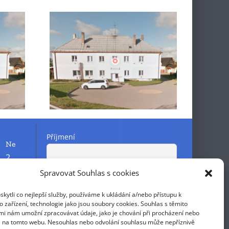
 ZS –
Oznámení ZS –
ehlová
MUDr. Švehlová
Příjmení
Ne
2
9
Spravovat Souhlas s cookies
Křestní jméno
16
ytli co nejlepší služby, používáme k ukládání a/nebo přístupu k
23
 zařízení, technologie jako jsou soubory cookies. Souhlas s těmito
E-mail
mi nám umožní zpracovávat údaje, jako je chování při procházení nebo
30
D na tomto webu. Nesouhlas nebo odvolání souhlasu může nepříznivě