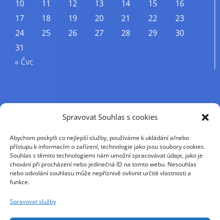
10
11
12
13
14
15
16
17
18
19
20
21
22
23
24
25
26
27
28
29
30
31
« Čvc
Příjmení
Spravovat Souhlas s cookies
Abychom poskytli co nejlepší služby, používáme k ukládání a/nebo
Křestní jméno
přístupu k informacím o zařízení, technologie jako jsou soubory cookies.
Souhlas s těmito technologiemi nám umožní zpracovávat údaje, jako je
chování při procházení nebo jedinečná ID na tomto webu. Nesouhlas
nebo odvolání souhlasu může nepříznivě ovlivnit určité vlastnosti a
E-mail
funkce.
Spravovat služby
Pokračováním přijímáte zásady ochrany osobních