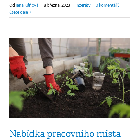
Od
Jana Káňová
|
8 března, 2023
|
Inzeráty
|
0 komentářů
Čtěte dále
Nabídka pracovního místa