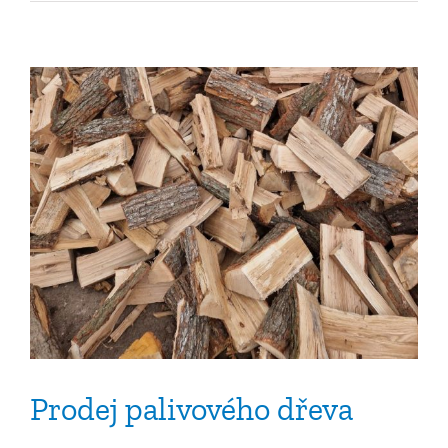
s
názvem
Nabídka
pracovního
místa
–
kronikář
Prodej palivového dřeva