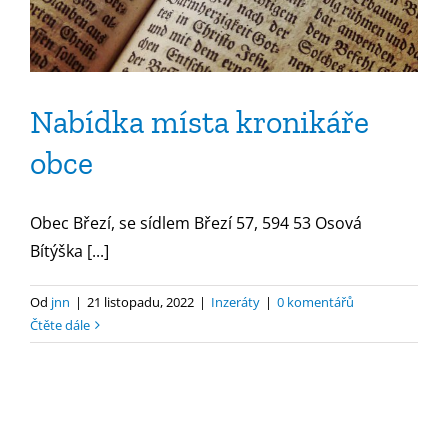
Nabídka místa kronikáře
obce
Obec Březí, se sídlem Březí 57, 594 53 Osová
Bítýška [...]
Od
jnn
|
21 listopadu, 2022
|
Inzeráty
|
0 komentářů
Čtěte dále