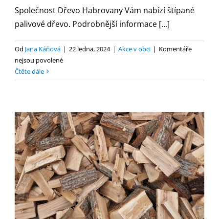
Společnost Dřevo Habrovany Vám nabízí štípané
palivové dřevo. Podrobnější informace [...]
Od
Jana Káňová
|
22 ledna, 2024
|
Akce v obci
|
Komentáře
u
nejsou povolené
textu
Čtěte dále
s
názvem
Prodej
palivového
dřeva