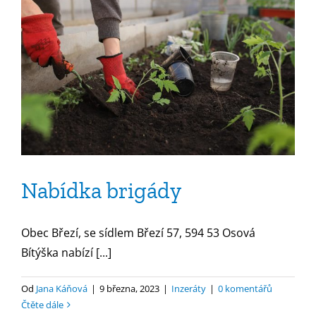
Nabídka brigády
Obec Březí, se sídlem Březí 57, 594 53 Osová
Bítýška nabízí [...]
Od
Jana Káňová
|
9 března, 2023
|
Inzeráty
|
0 komentářů
Čtěte dále