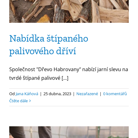
Nabídka štípaného
palivového dříví
Společnost "Dřevo Habrovany" nabízí jarní slevu na
tvrdé štípané palivové [...]
Od
Jana Káňová
|
25 dubna, 2023
|
Nezařazené
|
0 komentářů
Čtěte dále