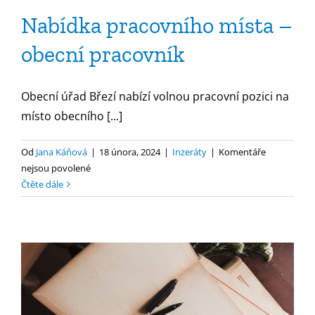
Nabídka pracovního místa –
obecní pracovník
Obecní úřad Březí nabízí volnou pracovní pozici na
místo obecního [...]
Od
Jana Káňová
|
18 února, 2024
|
Inzeráty
|
Komentáře
u
nejsou povolené
textu
Čtěte dále
s
názvem
Nabídka
pracovního
místa
–
obecní
pracovník