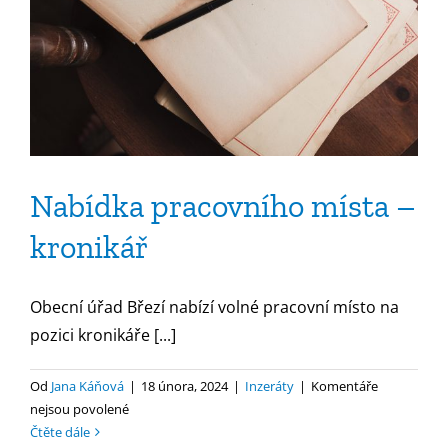
Nabídka pracovního místa –
kronikář
Obecní úřad Březí nabízí volné pracovní místo na
pozici kronikáře [...]
Od
Jana Káňová
|
18 února, 2024
|
Inzeráty
|
Komentáře
u
nejsou povolené
textu
Čtěte dále