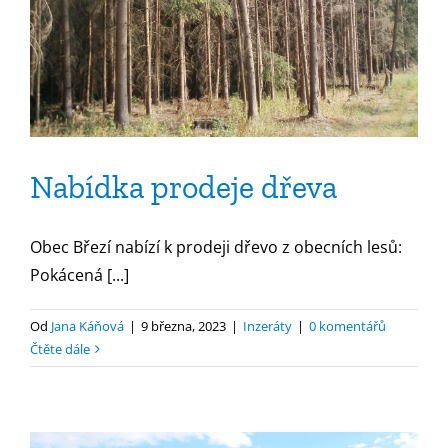
Nabídka prodeje dřeva
Obec Březí nabízí k prodeji dřevo z obecních lesů:
Pokácená [...]
Od
Jana Káňová
|
9 března, 2023
|
Inzeráty
|
0 komentářů
Čtěte dále