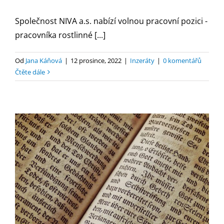
Společnost NIVA a.s. nabízí volnou pracovní pozici -
pracovníka rostlinné [...]
Od
Jana Káňová
|
12 prosince, 2022
|
Inzeráty
|
0 komentářů
Čtěte dále