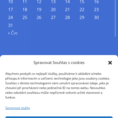
10
11
12
13
14
15
16
17
18
19
20
21
22
23
24
25
26
27
28
29
30
31
« Čvc
Příjmení
Spravovat Souhlas s cookies
Abychom poskytli co nejlepší služby, používáme k ukládání a/nebo
Křestní jméno
přístupu k informacím o zařízení, technologie jako jsou soubory cookies.
Souhlas s těmito technologiemi nám umožní zpracovávat údaje, jako je
chování při procházení nebo jedinečná ID na tomto webu. Nesouhlas
nebo odvolání souhlasu může nepříznivě ovlivnit určité vlastnosti a
E-mail
funkce.
Spravovat služby
Pokračováním přijímáte zásady ochrany osobních