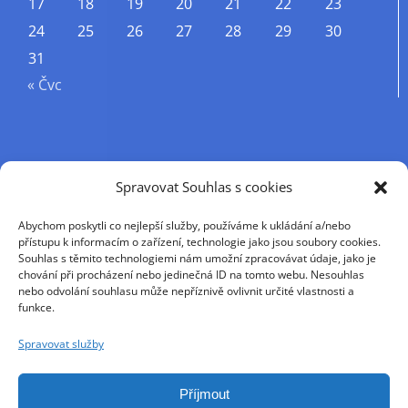
17
18
19
20
21
22
23
24
25
26
27
28
29
30
31
« Čvc
Příjmení
Spravovat Souhlas s cookies
Abychom poskytli co nejlepší služby, používáme k ukládání a/nebo
Křestní jméno
přístupu k informacím o zařízení, technologie jako jsou soubory cookies.
Souhlas s těmito technologiemi nám umožní zpracovávat údaje, jako je
chování při procházení nebo jedinečná ID na tomto webu. Nesouhlas
nebo odvolání souhlasu může nepříznivě ovlivnit určité vlastnosti a
E-mail
funkce.
Spravovat služby
Pokračováním přijímáte zásady ochrany osobních
údajů
Příjmout