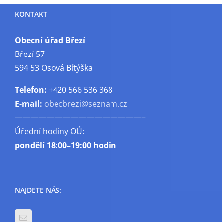
vody
KONTAKT
–
nabídka
Obecní úřad Březí
Březí 57
594 53 Osová Bítýška
Telefon:
+420 566 536 368
E-mail:
obecbrezi@seznam.cz
————————————————–
Úřední hodiny OÚ:
pondělí
18:00–19:00 hodin
NAJDETE NÁS: