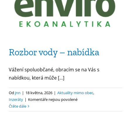
Rozbor vody – nabídka
Vážení spoluobčané, obracím se na Vás s
nabídkou, která může [...]
Od
jnn
|
18 května, 2026
|
Aktuality mimo obec
,
u
Inzeráty
|
Komentáře nejsou povolené
textu
Čtěte dále
s
názvem
Rozbor