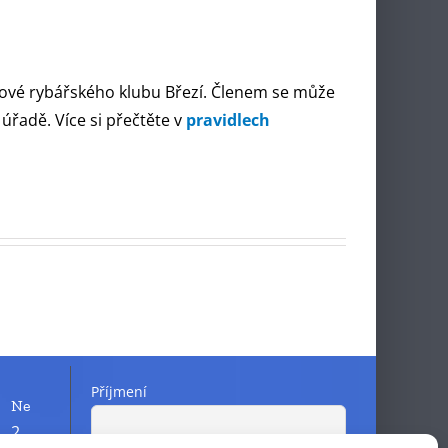
ové rybářského klubu Březí. Členem se může
úřadě. Více si přečtěte v
pravidlech
Příjmení
Ne
2