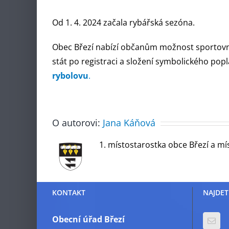
Od 1. 4. 2024 začala rybářská sezóna.
Obec Březí nabízí občanům možnost sportovní
stát po registraci a složení symbolického pop
rybolovu
.
O autorovi:
Jana Káňová
1. místostarostka obce Březí a mí
KONTAKT
NAJDET
Obecní úřad Březí