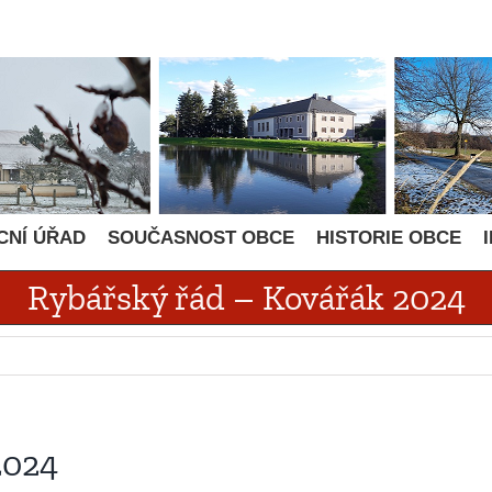
CNÍ ÚŘAD
SOUČASNOST OBCE
HISTORIE OBCE
Rybářský řád – Kovářák 2024
2024