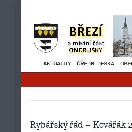
Přeskočit
na
obsah
AKTUALITY
ÚŘEDNÍ DESKA
OBE
Rybářský řád – Kovářák 