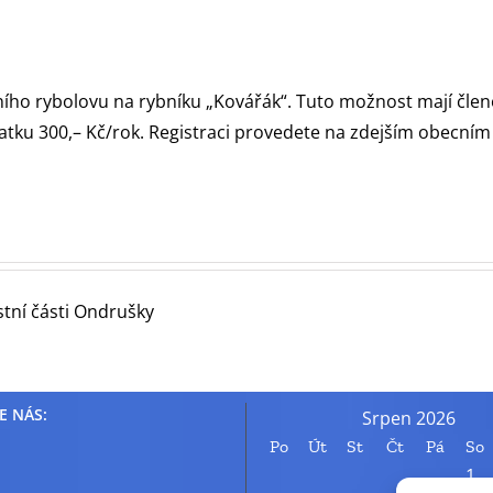
ho rybolovu na rybníku „Kovářák“. Tuto možnost mají člen
latku 300,– Kč/rok. Registraci provedete na zdejším obecním 
stní části Ondrušky
E NÁS:
Srpen 2026
Po
Út
St
Čt
Pá
So
1