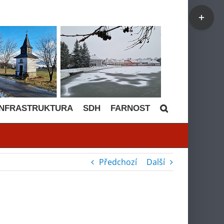
Toggle
Sliding
Bar
Area
INFRASTRUKTURA
SDH
FARNOST
Předchozí
Další