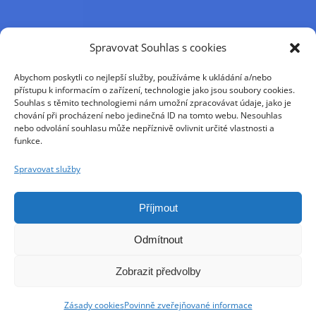
Příjmení
Spravovat Souhlas s cookies
Abychom poskytli co nejlepší služby, používáme k ukládání a/nebo
Křestní jméno
přístupu k informacím o zařízení, technologie jako jsou soubory cookies.
Souhlas s těmito technologiemi nám umožní zpracovávat údaje, jako je
chování při procházení nebo jedinečná ID na tomto webu. Nesouhlas
nebo odvolání souhlasu může nepříznivě ovlivnit určité vlastnosti a
E-mail
funkce.
Spravovat služby
Pokračováním přijímáte zásady ochrany osobních
údajů
Příjmout
Odmítnout
Zobrazit předvolby
Zásady cookies
Povinně zveřejňované informace
Copyright jnn 2021 - 2025 | All Rights Reserved