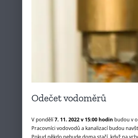
Odečet vodoměrů
V pondělí
7. 11. 2022 v 15:00 hodin
budou v o
Pracovníci vodovodů a kanalizací budou navšt
Pokud někdo nebude doma stačí, když na vcho