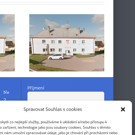
 ZS –
Oznámení ZS –
ehlová
MUDr. Švehlová
Příjmení
Ne
2
9
Spravovat Souhlas s cookies
Křestní jméno
16
ytli co nejlepší služby, používáme k ukládání a/nebo přístupu k
23
 zařízení, technologie jako jsou soubory cookies. Souhlas s těmito
E-mail
mi nám umožní zpracovávat údaje, jako je chování při procházení nebo