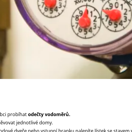
bci probíhat
odečty vodoměrů.
ěvovat jednotlivé domy.
dové dveře nebo vstupní branku nalepíte lístek se stavem