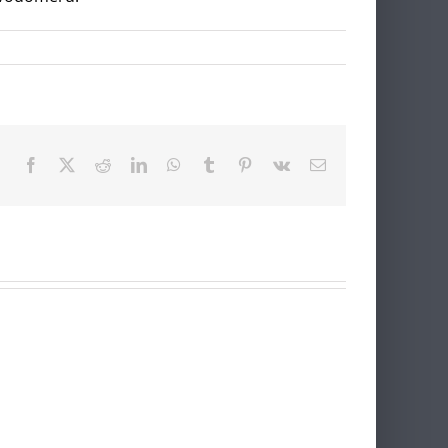
Facebook
X
Reddit
LinkedIn
WhatsApp
Tumblr
Pinterest
Vk
E-
mail