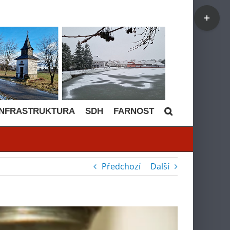
Toggle
Sliding
Bar
Area
INFRASTRUKTURA
SDH
FARNOST
Předchozí
Další