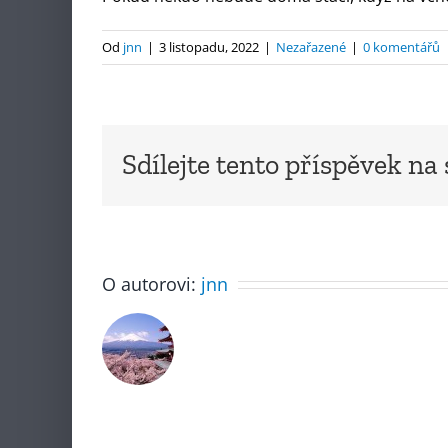
Od
jnn
|
3 listopadu, 2022
|
Nezařazené
|
0 komentářů
Sdílejte tento příspěvek na s
O autorovi:
jnn