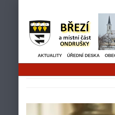
Přeskočit
na
obsah
AKTUALITY
ÚŘEDNÍ DESKA
OBE
Zobrazit
větší