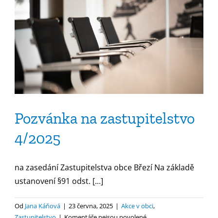
Pozvánka na zastupitelstvo
4/2025
na zasedání Zastupitelstva obce Březí Na základě
ustanovení §91 odst. [...]
Od
Jana Káňová
|
23 června, 2025
|
Akce v obci
,
u
Zastupitelstvo
|
Komentáře nejsou povolené