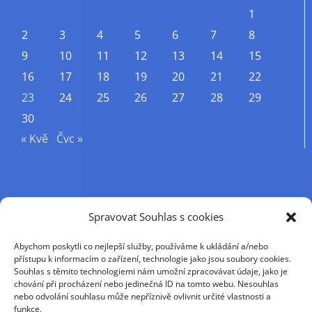
1
2
3
4
5
6
7
8
9
10
11
12
13
14
15
16
17
18
19
20
21
22
23
24
25
26
27
28
29
30
« Kvě
Čvc »
Příjmení
Spravovat Souhlas s cookies
Abychom poskytli co nejlepší služby, používáme k ukládání a/nebo
Křestní jméno
přístupu k informacím o zařízení, technologie jako jsou soubory cookies.
Souhlas s těmito technologiemi nám umožní zpracovávat údaje, jako je
chování při procházení nebo jedinečná ID na tomto webu. Nesouhlas
nebo odvolání souhlasu může nepříznivě ovlivnit určité vlastnosti a
E-mail
funkce.