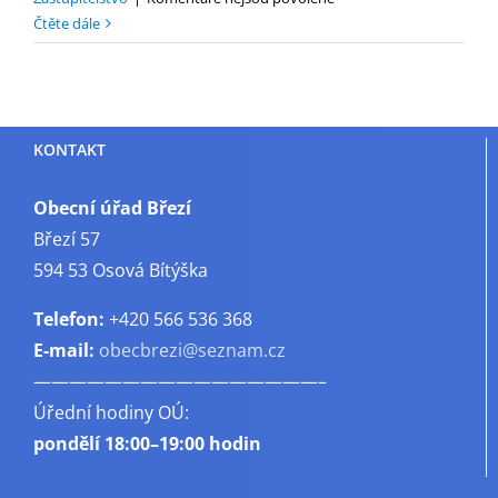
textu
Čtěte dále
s
názvem
Pozvánka
na
KONTAKT
zastupitelstvo
4/2025
Obecní úřad Březí
Březí 57
594 53 Osová Bítýška
Telefon:
+420 566 536 368
E-mail:
obecbrezi@seznam.cz
————————————————–
Úřední hodiny OÚ:
pondělí
18:00–19:00 hodin