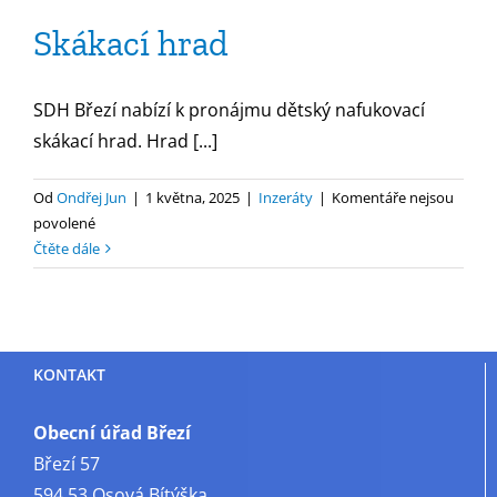
Skákací hrad
SDH Březí nabízí k pronájmu dětský nafukovací
skákací hrad. Hrad [...]
Od
Ondřej Jun
|
1 května, 2025
|
Inzeráty
|
Komentáře nejsou
u
povolené
textu
Čtěte dále
s
názvem
Skákací
hrad
KONTAKT
Obecní úřad Březí
Březí 57
594 53 Osová Bítýška