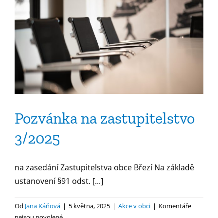
Pozvánka na zastupitelstvo
3/2025
na zasedání Zastupitelstva obce Březí Na základě
ustanovení §91 odst. [...]
Od
Jana Káňová
|
5 května, 2025
|
Akce v obci
|
Komentáře
u
nejsou povolené