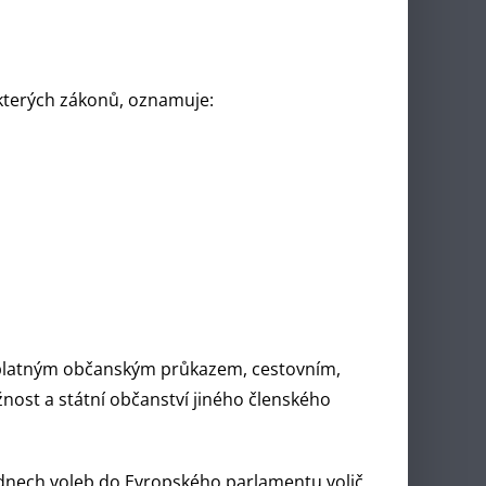
ěkterých zákonů, oznamuje:
 (platným občanským průkazem, cestovním,
ost a státní občanství jiného členského
 dnech voleb do Evropského parlamentu volič