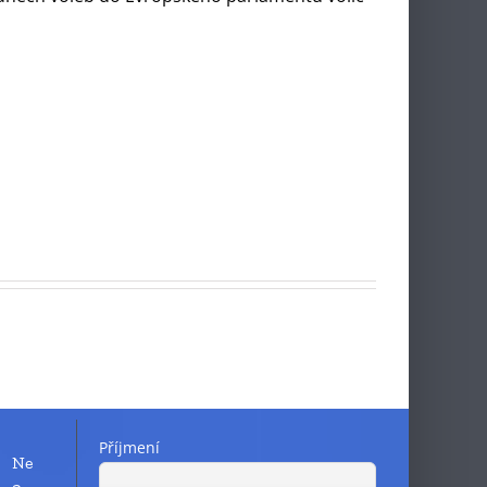
Příjmení
Ne