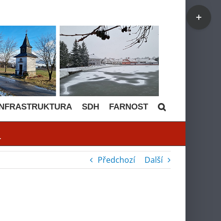
Toggle
Sliding
Bar
Area
INFRASTRUKTURA
SDH
FARNOST
u
Předchozí
Další