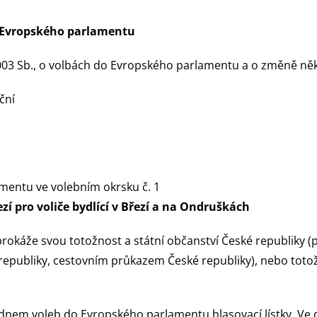
o Evropského parlamentu
/2003 Sb., o volbách do Evropského parlamentu a o změně n
ční
mentu ve volebním okrsku č. 1
ezí
pro voliče bydlící v Březí a na Ondruškách
prokáže svou totožnost a státní občanství České republiky
publiky, cestovním průkazem České republiky), nebo totožn
dnem voleb do Evropského parlamentu hlasovací lístky. Ve