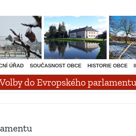
CNÍ ÚŘAD
SOUČASNOST OBCE
HISTORIE OBCE
Volby do Evropského parlament
rlamentu