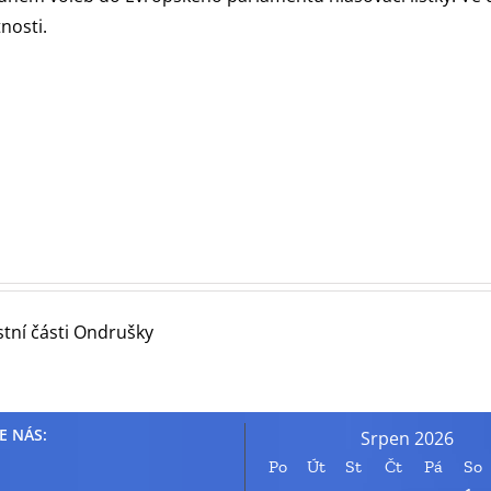
nosti.
stní části Ondrušky
E NÁS:
Srpen 2026
Po
Út
St
Čt
Pá
So