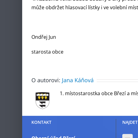
může obdržet hlasovací lístky i ve volební míst
Ondřej Jun
starosta obce
O autorovi:
Jana Káňová
1. místostarostka obce Březí a mí
KONTAKT
NAJDET