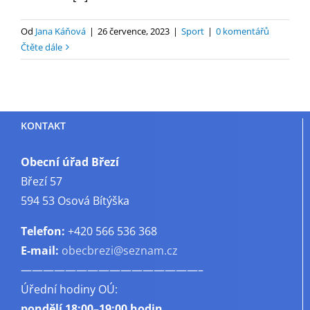
Od
Jana Káňová
|
26 července, 2023
|
Sport
|
0 komentářů
Čtěte dále
KONTAKT
Obecní úřad Březí
Březí 57
594 53 Osová Bítýška
Telefon:
+420 566 536 368
E-mail:
obecbrezi@seznam.cz
————————————————–
Úřední hodiny OÚ:
pondělí
18:00–19:00 hodin