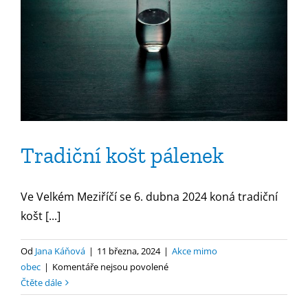
Tradiční košt pálenek
Ve Velkém Meziříčí se 6. dubna 2024 koná tradiční
košt [...]
Od
Jana Káňová
|
11 března, 2024
|
Akce mimo
u
obec
|
Komentáře nejsou povolené
textu
Čtěte dále
s