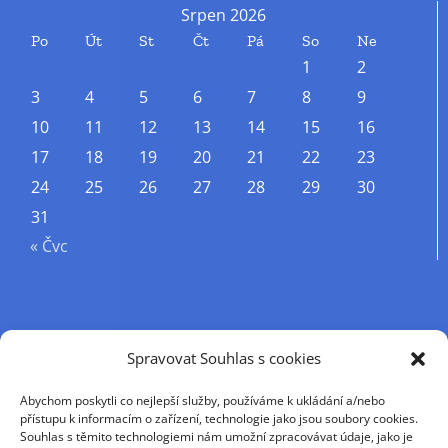
Srpen 2026
Po
Út
St
Čt
Pá
So
Ne
1
2
3
4
5
6
7
8
9
10
11
12
13
14
15
16
17
18
19
20
21
22
23
24
25
26
27
28
29
30
31
« Čvc
Příjmení
Spravovat Souhlas s cookies
Abychom poskytli co nejlepší služby, používáme k ukládání a/nebo
Křestní jméno
přístupu k informacím o zařízení, technologie jako jsou soubory cookies.
Souhlas s těmito technologiemi nám umožní zpracovávat údaje, jako je