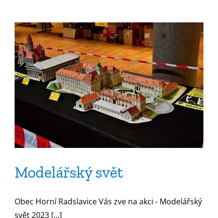
názvem
Tradiční
košt
pálenek
Modelářský svět
Obec Horní Radslavice Vás zve na akci - Modelářský
svět 2023 [...]