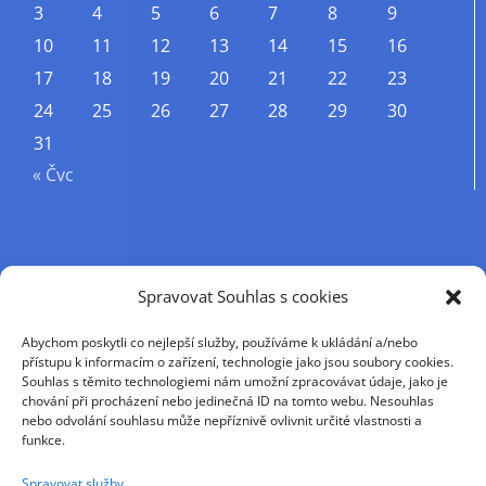
3
4
5
6
7
8
9
10
11
12
13
14
15
16
17
18
19
20
21
22
23
24
25
26
27
28
29
30
31
« Čvc
Příjmení
Spravovat Souhlas s cookies
Abychom poskytli co nejlepší služby, používáme k ukládání a/nebo
Křestní jméno
přístupu k informacím o zařízení, technologie jako jsou soubory cookies.
Souhlas s těmito technologiemi nám umožní zpracovávat údaje, jako je
chování při procházení nebo jedinečná ID na tomto webu. Nesouhlas
nebo odvolání souhlasu může nepříznivě ovlivnit určité vlastnosti a
E-mail
funkce.
Spravovat služby