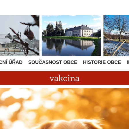
CNÍ ÚŘAD
SOUČASNOST OBCE
HISTORIE OBCE
vakcína