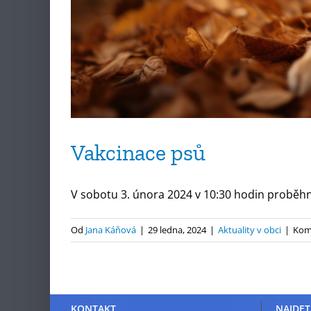
Vakcinace psů
V sobotu 3. února 2024 v 10:30 hodin proběhne
Od
Jana Káňová
|
29 ledna, 2024
|
Aktuality v obci
|
Kom
KONTAKT
NAJDET